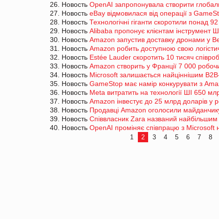
26. Новость
OpenAI запропонувала створити глобал
27. Новость
eBay відмовилася від операції з GameS
28. Новость
Технологічні гіганти скоротили понад 92 
29. Новость
Alibaba пропонує клієнтам інструмент Ш
30. Новость
Amazon запустив доставку дронами у Ве
31. Новость
Amazon робить доступною свою логісти
32. Новость
Estée Lauder скоротить 10 тисяч співроб
33. Новость
Amazon створить у Франції 7 000 робочи
34. Новость
Microsoft залишається найціннішим B2B-
35. Новость
GameStop має намір конкурувати з Ama
36. Новость
Meta витратить на технології ШІ 650 мл
37. Новость
Amazon інвестує до 25 млрд доларів у 
38. Новость
Продавці Amazon оголосили майданчик
39. Новость
Співвласник Zara названий найбільшим 
40. Новость
OpenAI проміняє співпрацю з Microsoft
1
2
3
4
5
6
7
8