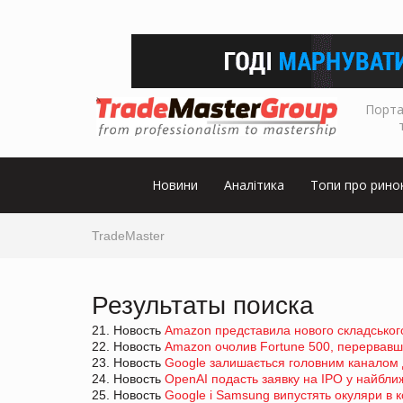
Порта
Новини
Аналітика
Топи про рино
TradeMaster
Результаты поиска
21. Новость
Amazon представила нового складськог
22. Новость
Amazon очолив Fortune 500, перервавши
23. Новость
Google залишається головним каналом 
24. Новость
OpenAI подасть заявку на IPO у найближ
25. Новость
Google і Samsung випустять окуляри в 