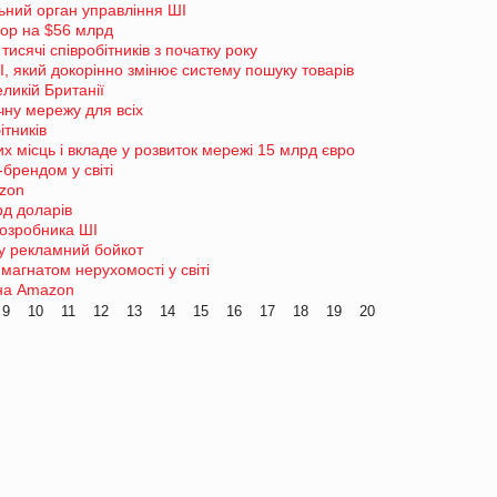
ьний орган управління ШІ
top на $56 млрд
тисячі співробітників з початку року
І, який докорінно змінює систему пошуку товарів
ликій Британії
чну мережу для всіх
ітників
х місць і вкладе у розвиток мережі 15 млрд євро
брендом у світі
zon
рд доларів
розробника ШІ
у рекламний бойкот
магнатом нерухомості у світі
 на Amazon
9
10
11
12
13
14
15
16
17
18
19
20