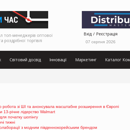
Вхід
Реєстрація
л топ-менеджерів оптової
та роздрібної торгівлі
07 серпня 2026
к
Світовий досвід
Інновації
Маркетинг
Каталог Ком
о робота зі ШІ та анонсувала масштабне розширення в Європі
 13-річне лідерство Walmart
для початку шопінгу
чі тижні
колаборації з модним південнокорейським брендом