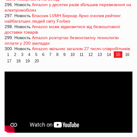
296. Новость
Amazon у десятки разів збільшив перевезення на
електромобілях
297. Новость
Власник LVMH Бернар Арно очолив рейтинг
найбагатших людей світу Forbes
298. Новость
Amazon може відмовитися від безкоштовної
доставки товарів
299. Новость
Amazon розгортає безконтактну технологію
оплати у 200 закладах
300. Новость
Amazon звільняє загалом 27 тисяч співробітників
1
2
3
4
5
6
7
8
9
10
11
12
13
14
15
16
17
18
19
20