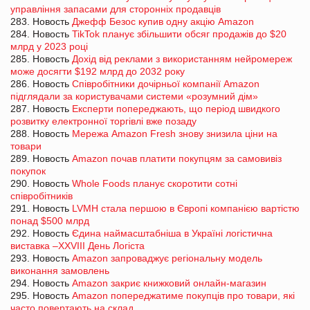
управління запасами для сторонніх продавців
283. Новость
Джефф Безос купив одну акцію Amazon
284. Новость
TikTok планує збільшити обсяг продажів до $20
млрд у 2023 році
285. Новость
Дохід від реклами з використанням нейромереж
може досягти $192 млрд до 2032 року
286. Новость
Співробітники дочірньої компанії Amazon
підглядали за користувачами системи «розумний дім»
287. Новость
Експерти попереджають, що період швидкого
розвитку електронної торгівлі вже позаду
288. Новость
Мережа Amazon Fresh знову знизила ціни на
товари
289. Новость
Amazon почав платити покупцям за самовивіз
покупок
290. Новость
Whole Foods планує скоротити сотні
співробітників
291. Новость
LVMH стала першою в Європі компанією вартістю
понад $500 млрд
292. Новость
Єдина наймасштабніша в Україні логістична
виставка –XXVIII День Логіста
293. Новость
Amazon запроваджує регіональну модель
виконання замовлень
294. Новость
Amazon закриє книжковий онлайн-магазин
295. Новость
Amazon попереджатиме покупців про товари, які
часто повертають на склад