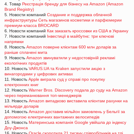
4. Товар
Реєстрація бренду для бізнесу на Amazon (Amazon
Brand Registry)
5. Новости компаний
Создание и поддержка облачной
инфраструктуры Сеть магазинов косметики и парфюмерии
премиум-класса BROCARD
6. Новости компаний
Как заказать кроссовки из США в Украину
7. Новости компаний
Інвестиції в майбутнє: три ключові
напрямки
8. Новость
Amazon поверне клієнтам 600 млн доларів за
раніше сплачені мита
9. Новость
Amazon звинуватили у недостовірній рекламі
екологічних продуктів
10. Новость
VARUS.UA та Kraken запустили акцію з
винагородами у цифрових активах
11. Новость
Apple виграла суд у справі про покупку
електронних книг
12. Новость
Warner Bros. Discovery подала до суду на Amazon
через переманювання топ-менеджерів
13. Новость
Amazon випадково виставила клієнтам рахунки на
мільярди доларів
14. Новость
Amazon доставив мільйон замовлень у Бельгії за
допомогою електричних вантажних велосипедів
15. Новость
Материнська компанія Google увійшла до індексу
Доу-Джонса
16. Новость
Oracle скоротила 21 тисячу співробітників на тлі