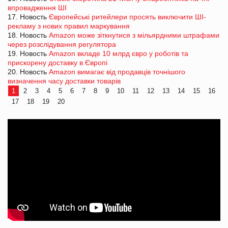
впровадження ШІ
17. Новость
Європейські ритейлери просять виключити ШІ-
рекламу з нових правил маркування
18. Новость
Amazon може зіткнутися з мільярдними штрафами
через розслідування регулятора
19. Новость
Amazon вкладе 10 млрд євро у роботів та
прискорену доставку в Європі
20. Новость
Amazon вимагає від продавців точнішого
визначення часу доставки товарів
1
2
3
4
5
6
7
8
9
10
11
12
13
14
15
16
17
18
19
20