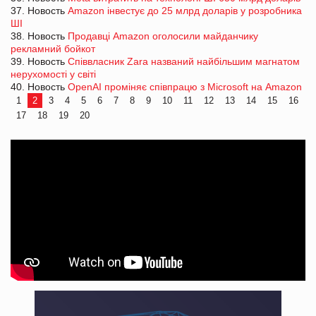
37. Новость
Amazon інвестує до 25 млрд доларів у розробника
ШІ
38. Новость
Продавці Amazon оголосили майданчику
рекламний бойкот
39. Новость
Співвласник Zara названий найбільшим магнатом
нерухомості у світі
40. Новость
OpenAI проміняє співпрацю з Microsoft на Amazon
1
2
3
4
5
6
7
8
9
10
11
12
13
14
15
16
17
18
19
20