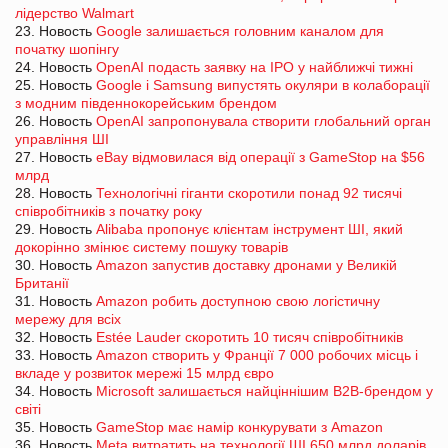
лідерство Walmart
23. Новость
Google залишається головним каналом для
початку шопінгу
24. Новость
OpenAI подасть заявку на IPO у найближчі тижні
25. Новость
Google і Samsung випустять окуляри в колаборації
з модним південнокорейським брендом
26. Новость
OpenAI запропонувала створити глобальний орган
управління ШІ
27. Новость
eBay відмовилася від операції з GameStop на $56
млрд
28. Новость
Технологічні гіганти скоротили понад 92 тисячі
співробітників з початку року
29. Новость
Alibaba пропонує клієнтам інструмент ШІ, який
докорінно змінює систему пошуку товарів
30. Новость
Amazon запустив доставку дронами у Великій
Британії
31. Новость
Amazon робить доступною свою логістичну
мережу для всіх
32. Новость
Estée Lauder скоротить 10 тисяч співробітників
33. Новость
Amazon створить у Франції 7 000 робочих місць і
вкладе у розвиток мережі 15 млрд євро
34. Новость
Microsoft залишається найціннішим B2B-брендом у
світі
35. Новость
GameStop має намір конкурувати з Amazon
36. Новость
Meta витратить на технології ШІ 650 млрд доларів