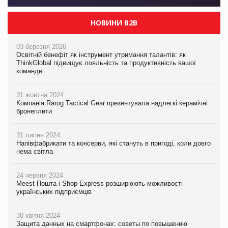
НОВИНИ B2B
03 березня 2026
Освітній бенефіт як інструмент утримання талантів: як
ThinkGlobal підвищує лояльність та продуктивність вашої
команди
31 жовтня 2024
Компанія Rarog Tactical Gear презентувала надлегкі керамічні
бронеплити
31 липня 2024
Напівфабрикати та консерви, які стануть в пригоді, коли довго
нема світла
24 червня 2024
Meest Пошта і Shop-Express розширюють можливості
українських підприємців
30 квітня 2024
Защита данных на смартфонах: советы по повышению