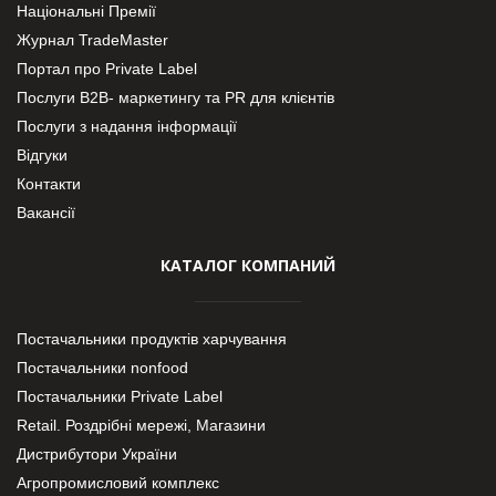
Національні Премії
Журнал TradeMaster
Портал про Private Label
Послуги В2В- маркетингу та PR для клієнтів
Послуги з надання інформації
Відгуки
Контакти
Вакансії
КАТАЛОГ КОМПАНИЙ
Постачальники продуктів харчування
Постачальники nonfood
Постачальники Private Label
Retail. Роздрібні мережі, Магазини
Дистрибутори України
Агропромисловий комплекс