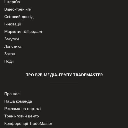
Інтерв’ю
Відео-тренінги
Світовий досвід
Інновації
Маркетинг&Продажі
Закупки
Логістика
Закон
Події
ПРО В2В МЕДІА-ГРУПУ TRADEMASTER
Про нас
Наша команда
Реклама на порталі
Тренінговий центр
Конференції TradeMaster