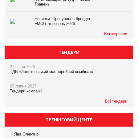
Травень
Новинки. Просування брендів
FMCG.Березень 2026
Всі журнали
ТЕНДЕРИ
21 січня 2026
ТДВ «Золотоніський маслоробний комбінат»
03 липня 2023
Тендери компанії
Всі тендери
ТРЕНІНГОВИЙ ЦЕНТР
Яна Олентир