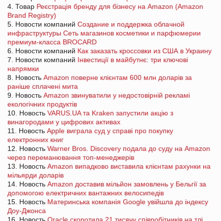
4. Товар
Реєстрація бренду для бізнесу на Amazon (Amazon
Brand Registry)
5. Новости компаний
Создание и поддержка облачной
инфраструктуры Сеть магазинов косметики и парфюмерии
премиум-класса BROCARD
6. Новости компаний
Как заказать кроссовки из США в Украину
7. Новости компаний
Інвестиції в майбутнє: три ключові
напрямки
8. Новость
Amazon поверне клієнтам 600 млн доларів за
раніше сплачені мита
9. Новость
Amazon звинуватили у недостовірній рекламі
екологічних продуктів
10. Новость
VARUS.UA та Kraken запустили акцію з
винагородами у цифрових активах
11. Новость
Apple виграла суд у справі про покупку
електронних книг
12. Новость
Warner Bros. Discovery подала до суду на Amazon
через переманювання топ-менеджерів
13. Новость
Amazon випадково виставила клієнтам рахунки на
мільярди доларів
14. Новость
Amazon доставив мільйон замовлень у Бельгії за
допомогою електричних вантажних велосипедів
15. Новость
Материнська компанія Google увійшла до індексу
Доу-Джонса
16. Новость
Oracle скоротила 21 тисячу співробітників на тлі