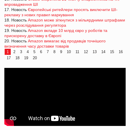
впровадження ШІ
17. Новость
Європейські ритейлери просять виключити ШІ-
рекламу з нових правил маркування
18. Новость
Amazon може зіткнутися з мільярдними штрафами
через розслідування регулятора
19. Новость
Amazon вкладе 10 млрд євро у роботів та
прискорену доставку в Європі
20. Новость
Amazon вимагає від продавців точнішого
визначення часу доставки товарів
1
2
3
4
5
6
7
8
9
10
11
12
13
14
15
16
17
18
19
20