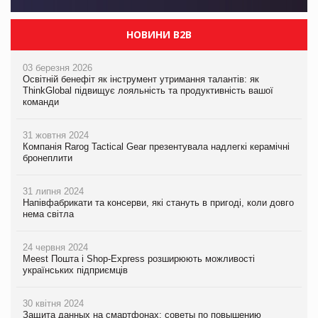
НОВИНИ B2B
03 березня 2026
Освітній бенефіт як інструмент утримання талантів: як
ThinkGlobal підвищує лояльність та продуктивність вашої
команди
31 жовтня 2024
Компанія Rarog Tactical Gear презентувала надлегкі керамічні
бронеплити
31 липня 2024
Напівфабрикати та консерви, які стануть в пригоді, коли довго
нема світла
24 червня 2024
Meest Пошта і Shop-Express розширюють можливості
українських підприємців
30 квітня 2024
Защита данных на смартфонах: советы по повышению