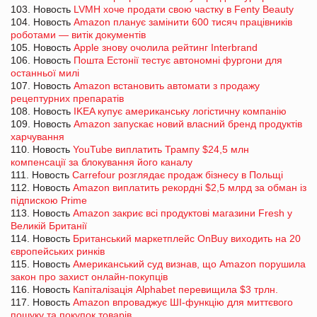
103. Новость
LVMH хоче продати свою частку в Fenty Beauty
104. Новость
Amazon планує замінити 600 тисяч працівників
роботами — витік документів
105. Новость
Apple знову очолила рейтинг Interbrand
106. Новость
Пошта Естонії тестує автономні фургони для
останньої милі
107. Новость
Amazon встановить автомати з продажу
рецептурних препаратів
108. Новость
IKEA купує американську логістичну компанію
109. Новость
Amazon запускає новий власний бренд продуктів
харчування
110. Новость
YouTube виплатить Трампу $24,5 млн
компенсації за блокування його каналу
111. Новость
Carrefour розглядає продаж бізнесу в Польщі
112. Новость
Amazon виплатить рекордні $2,5 млрд за обман із
підпискою Prime
113. Новость
Amazon закриє всі продуктові магазини Fresh у
Великій Британії
114. Новость
Британський маркетплейс OnBuy виходить на 20
європейських ринків
115. Новость
Американський суд визнав, що Amazon порушила
закон про захист онлайн-покупців
116. Новость
Капіталізація Alphabet перевищила $3 трлн.
117. Новость
Amazon впроваджує ШІ-функцію для миттєвого
пошуку та покупок товарів