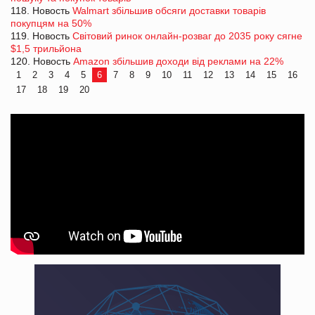
118. Новость
Walmart збільшив обсяги доставки товарів
покупцям на 50%
119. Новость
Світовий ринок онлайн-розваг до 2035 року сягне
$1,5 трильйона
120. Новость
Amazon збільшив доходи від реклами на 22%
1
2
3
4
5
6
7
8
9
10
11
12
13
14
15
16
17
18
19
20