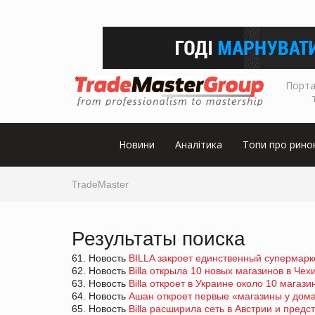
Порта
Новини
Аналітика
Топи про рино
TradeMaster
Результаты поиска
61. Новость
BILLA закроет единственный супермарк
62. Новость
Billa открыла 10 новых магазинов в Чех
63. Новость
Billa откроет в Украине около 10 магаз
64. Новость
Ашан откроет первые «магазины у дома
65. Новость
Billa расширила сеть в Австрии и пред