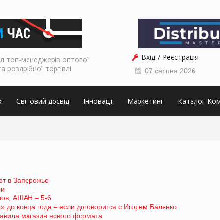
Вхід
Реєстрація
л топ-менеджерів оптової
та роздрібної торгівлі
07 серпня 2026
к
Світовий досвід
Інновації
Маркетинг
Каталог Ком
ет в Запорожье
ии
инов, АШАН – 5-6
» до конца года – если договорится с Игорем Баленко
ставила магазин нового формата