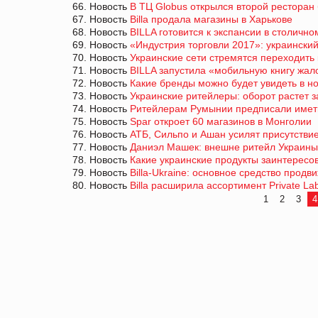
66. Новость
В ТЦ Globus открылся второй ресторан
67. Новость
Billa продала магазины в Харькове
68. Новость
BILLA готовится к экспансии в столично
69. Новость
«Индустрия торговли 2017»: украинский
70. Новость
Украинские сети стремятся переходить
71. Новость
BILLA запустила «мобильную книгу жал
72. Новость
Какие бренды можно будет увидеть в 
73. Новость
Украинские ритейлеры: оборот растет 
74. Новость
Ритейлерам Румынии предписали иметь
75. Новость
Spar откроет 60 магазинов в Монголии
76. Новость
АТБ, Сильпо и Ашан усилят присутствие
77. Новость
Даниэл Машек: внешне ритейл Украины 
78. Новость
Какие украинские продукты заинтересов
79. Новость
Billa-Ukraine: основное средство прод
80. Новость
Billa расширила ассортимент Private L
1
2
3
4