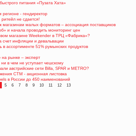
 быстрого питания «Пузата Хата»
м регионе - гендиректор
 ритейл не сдается!
 к магазинам малых форматов – ассоциация поставщиков
об» и начала проводить мониторинг цен
новом магазине Weekender в ТРЦ «Фабрика»?
за счет инфляции и девальвации
 в ассортименте 51% румынских продуктов
 на рынке – эксперт
ни в чем не уступает чешскому
али австрийские сети Billa, SPAR и METRO?
вижения СТМ - акционная листовка
abels в России до 450 наименований
5
6
7
8
9
10
11
12
13