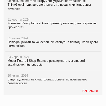
Освітній бенефіт як інструмент утримання талантів: як
ThinkGlobal підвищує лояльність та продуктивність вашої
команди
31 жовтня 2024
Компанія Rarog Tactical Gear презентувала надлегкі керамічні
бронеплити
31 липня 2024
Напівфабрикати та консерви, які стануть в пригоді, коли довго
нема світла
24 червня 2024
Meest Пошта і Shop-Express розширюють можливості
українських підприємців
30 квітня 2024
Защита данных на смартфонах: советы по повышению
безопасности
Всі новини