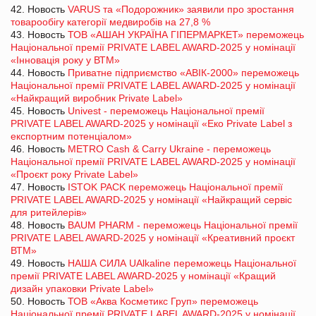
42. Новость
VARUS та «Подорожник» заявили про зростання
товарообігу категорії медвиробів на 27,8 %
43. Новость
ТОВ «АШАН УКРАЇНА ГІПЕРМАРКЕТ» переможець
Національної премії PRIVATE LABEL AWARD-2025 у номінації
«Інновація року у ВТМ»
44. Новость
Приватне підприємство «АВІК-2000» переможець
Національної премії PRIVATE LABEL AWARD-2025 у номінації
«Найкращий виробник Private Label»
45. Новость
Univest - переможець Національної премії
PRIVATE LABEL AWARD-2025 у номінації «Еко Private Label з
експортним потенціалом»
46. Новость
METRO Cash & Carry Ukraine - переможець
Національної премії PRIVATE LABEL AWARD-2025 у номінації
«Проєкт року Private Label»
47. Новость
ISTOK PACK переможець Національної премії
PRIVATE LABEL AWARD-2025 у номінації «Найкращий сервіс
для ритейлерів»
48. Новость
BAUM PHARM - переможець Національної премії
PRIVATE LABEL AWARD-2025 у номінації «Креативний проєкт
ВТМ»
49. Новость
НАША СИЛА UAlkaline переможець Національної
премії PRIVATE LABEL AWARD-2025 у номінації «Кращий
дизайн упаковки Private Label»
50. Новость
ТОВ «Аква Косметикс Груп» переможець
Національної премії PRIVATE LABEL AWARD-2025 у номінації