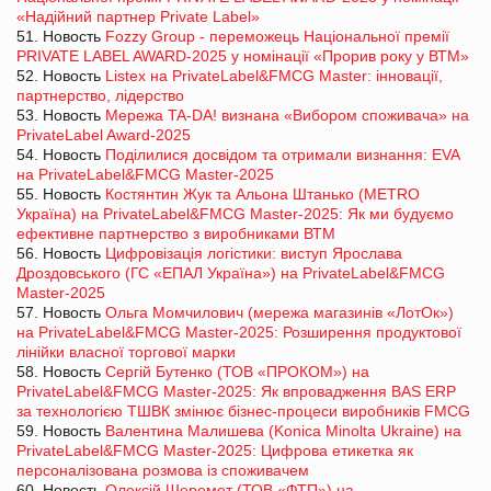
«Надійний партнер Private Label»
51. Новость
Fozzy Group - переможець Національної премії
PRIVATE LABEL AWARD-2025 у номінації «Прорив року у ВТМ»
52. Новость
Listex на PrivateLabel&FMCG Master: інновації,
партнерство, лідерство
53. Новость
Мережа TA-DA! визнана «Вибором споживача» на
PrivateLabel Award-2025
54. Новость
Поділилися досвідом та отримали визнання: EVA
на PrivateLabel&FMCG Master-2025
55. Новость
Костянтин Жук та Альона Штанько (METRO
Україна) на PrivateLabel&FMCG Master-2025: Як ми будуємо
ефективне партнерство з виробниками ВТМ
56. Новость
Цифровізація логістики: виступ Ярослава
Дроздовського (ГС «ЕПАЛ Україна») на PrivateLabel&FMCG
Master-2025
57. Новость
Ольга Момчилович (мережа магазинів «ЛотОк»)
на PrivateLabel&FMCG Master-2025: Розширення продуктової
лінійки власної торгової марки
58. Новость
Сергій Бутенко (ТОВ «ПРОКОМ») на
PrivateLabel&FMCG Master-2025: Як впровадження BAS ERP
за технологією ТШВК змінює бізнес-процеси виробників FMCG
59. Новость
Валентина Малишева (Konica Minolta Ukraine) на
PrivateLabel&FMCG Master-2025: Цифрова етикетка як
персоналізована розмова із споживачем
60. Новость
Олексій Шеремет (ТОВ «ФТП») на