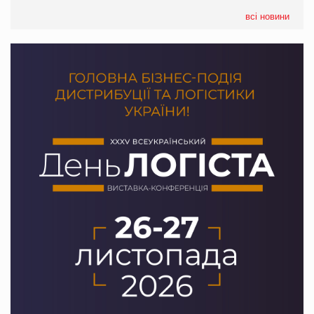
формату convenience store КОЛО: об’єднана компанія
налічуватиме 374 магазини
всі новини