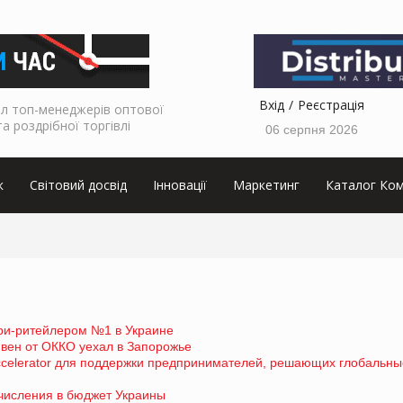
Вхід
Реєстрація
л топ-менеджерів оптової
та роздрібної торгівлі
06 серпня 2026
к
Світовий досвід
Інновації
Маркетинг
Каталог Ком
ери-ритейлером №1 в Украине
ивен от ОККО уехал в Запорожье
ccelerator для поддержки предпринимателей, решающих глобальны
числения в бюджет Украины