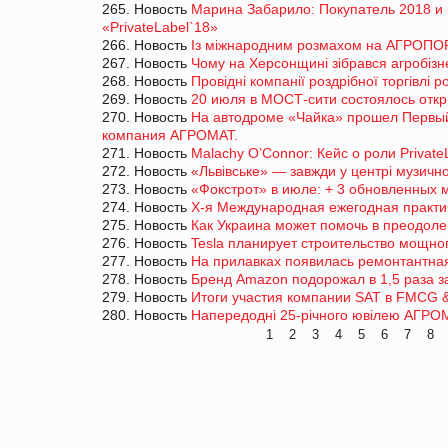
265. Новость
Марина Забарило: Покупатель 2018 и к
«PrivateLabel`18»
266. Новость
Із міжнародним розмахом на АГРОПОР
267. Новость
Чому на Херсонщині зібрався агробізн
268. Новость
Провідні компанії роздрібної торгівлі 
269. Новость
20 июля в МОСТ-сити состоялось откр
270. Новость
На автодроме «Чайка» прошел Первый
компания АГРОМАТ.
271. Новость
Malachy O’Connor: Кейс о роли Private
272. Новость
«Львівське» ― завжди у центрі музично
273. Новость
«Фокстрот» в июле: + 3 обновленных 
274. Новость
Х-я Международная ежегодная практич
275. Новость
Как Украина может помочь в преодоле
276. Новость
Tesla планирует строительство мощног
277. Новость
На прилавках появилась ремонтантна
278. Новость
Бренд Amazon подорожал в 1,5 раза з
279. Новость
Итоги участия компании SAT в FMCG & 
280. Новость
Напередодні 25-річного ювілею АГРОМ
1
2
3
4
5
6
7
8