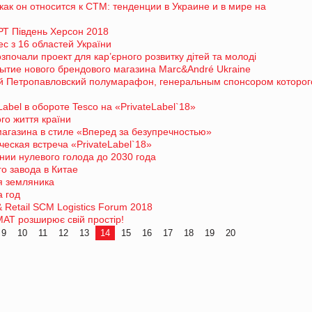
ак он относится к СТМ: тенденции в Украине и в мире на
Т Південь Херсон 2018
ес з 16 областей України
розпочали проект для кар’єрного розвитку дітей та молоді
ытие нового брендового магазина Marc&André Ukraine
 Петропавловский полумарафон, генеральным спонсором которог
Label в обороте Tesco на «PrivateLabel`18»
го життя країни
магазина в стиле «Вперед за безупречностью»
еская встреча «PrivateLabel`18»
нии нулевого голода до 2030 года
о завода в Китае
я земляника
а год
Retail SCM Logistics Forum 2018
АТ розширює свій простір!
9
10
11
12
13
14
15
16
17
18
19
20