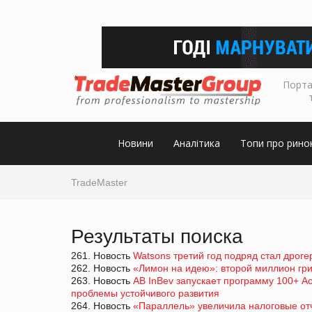
Порта
Новини
Аналітика
Топи про рино
TradeMaster
Результаты поиска
261. Новость
Watsons третий год подряд стал дрог
262. Новость
«Лимон на идею»: второй миллион гр
263. Новость
AB InBev запускает программу 100+ A
проблемы устойчивого развития
264. Новость
«Параллель» увеличила налоговые от