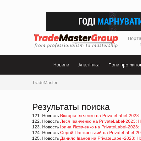
Порта
Новини
Аналітика
Топи про рино
TradeMaster
Результаты поиска
121. Новость
Вікторія Ільченко на PrivateLabel-2023
122. Новость
Леся Іванченко на PrivateLabel-2023: Н
123. Новость
Ірина Яковченко на PrivateLabel-2023: 
124. Новость
Сергій Пашковський на PrivateLabel-20
125. Новость
Данило Іванов на PrivateLabel-2023: Но