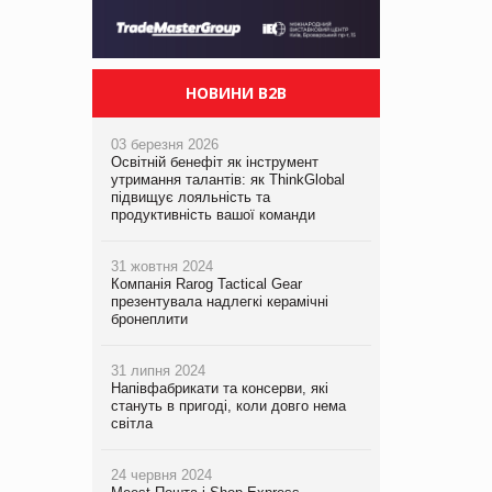
НОВИНИ B2B
03 березня 2026
Освітній бенефіт як інструмент
утримання талантів: як ThinkGlobal
підвищує лояльність та
продуктивність вашої команди
31 жовтня 2024
Компанія Rarog Tactical Gear
презентувала надлегкі керамічні
бронеплити
31 липня 2024
Напівфабрикати та консерви, які
стануть в пригоді, коли довго нема
світла
24 червня 2024