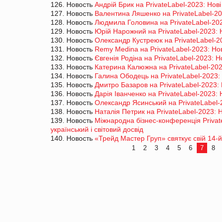
126. Новость
Андрій Брик на PrivateLabel-2023: Нові
127. Новость
Валентина Ляшенко на PrivateLabel-202
128. Новость
Людмила Головина на PrivateLabel-2023
129. Новость
Юрій Нарожний на PrivateLabel-2023: Н
130. Новость
Олександр Кустреюк на PrivateLabel-20
131. Новость
Remy Medina на PrivateLabel-2023: Нов
132. Новость
Євгенія Родіна на PrivateLabel-2023: Н
133. Новость
Катерина Калюжна на PrivateLabel-2023
134. Новость
Галина Ободець на PrivateLabel-2023: 
135. Новость
Дмитро Базаров на PrivateLabel-2023: 
136. Новость
Дарія Іванченко на PrivateLabel-2023: 
137. Новость
Олександр Ясинський на PrivateLabel-2
138. Новость
Наталія Петрик на PrivateLabel-2023: Н
139. Новость
Міжнародна бізнес-конференція Privat
український і світовий досвід
140. Новость
«Трейд Мастер Груп» святкує свій 14-
1
2
3
4
5
6
7
8