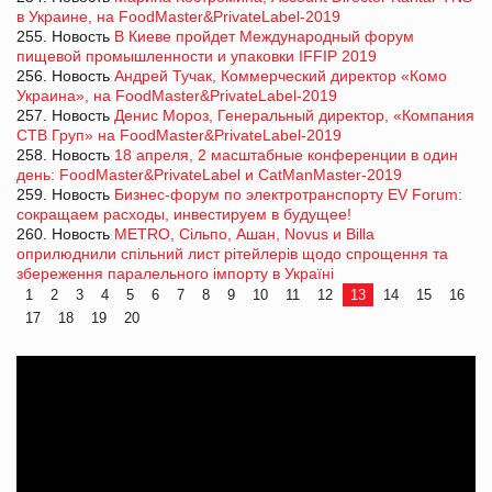
в Украине, на FoodMaster&PrivateLabel-2019
255. Новость
В Киеве пройдет Международный форум
пищевой промышленности и упаковки IFFIP 2019
256. Новость
Андрей Тучак, Коммерческий директор «Комо
Украина», на FoodMaster&PrivateLabel-2019
257. Новость
Денис Мороз, Генеральный директор, «Компания
СТВ Груп» на FoodMaster&PrivateLabel-2019
258. Новость
18 апреля, 2 масштабные конференции в один
день: FoodMaster&PrivateLabel и CatManMaster-2019
259. Новость
Бизнес-форум по электротранспорту EV Forum:
сокращаем расходы, инвестируем в будущее!
260. Новость
METRO, Сiльпо, Ашан, Novus и Billa
оприлюднили спільний лист рітейлерів щодо спрощення та
збереження паралельного імпорту в Україні
1
2
3
4
5
6
7
8
9
10
11
12
13
14
15
16
17
18
19
20