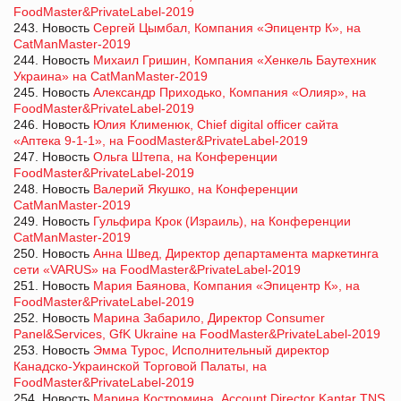
FoodMaster&PrivateLabel-2019
243. Новость
Сергей Цымбал, Компания «Эпицентр К», на
CatManMaster-2019
244. Новость
Михаил Гришин, Компания «Хенкель Баутехник
Украина» на CatManMaster-2019
245. Новость
Александр Приходько, Компания «Олияр», на
FoodMaster&PrivateLabel-2019
246. Новость
Юлия Клименюк, Chief digital officer сайта
«Аптека 9-1-1», на FoodMaster&PrivateLabel-2019
247. Новость
Ольга Штепа, на Конференции
FoodMaster&PrivateLabel-2019
248. Новость
Валерий Якушко, на Конференции
CatManMaster-2019
249. Новость
Гульфира Крок (Израиль), на Конференции
CatManMaster-2019
250. Новость
Анна Швед, Директор департамента маркетинга
сети «VARUS» на FoodMaster&PrivateLabel-2019
251. Новость
Мария Баянова, Компания «Эпицентр К», на
FoodMaster&PrivateLabel-2019
252. Новость
Марина Забарило, Директор Consumer
Panel&Services, GfK Ukraine на FoodMaster&PrivateLabel-2019
253. Новость
Эмма Турос, Исполнительный директор
Канадско-Украинской Торговой Палаты, на
FoodMaster&PrivateLabel-2019
254. Новость
Марина Костромина, Account Director Kantar TNS