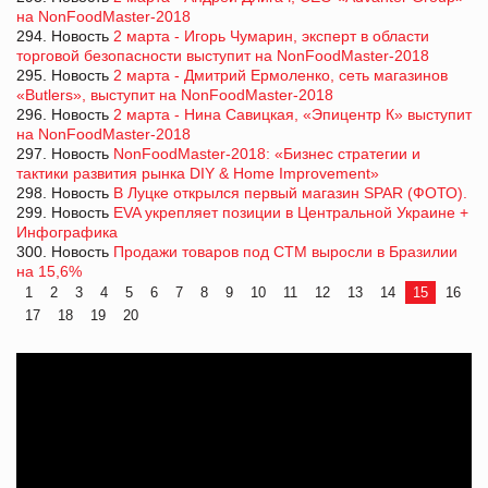
на NonFoodMaster-2018
294. Новость
2 марта - Игорь Чумарин, эксперт в области
торговой безопасности выступит на NonFoodMaster-2018
295. Новость
2 марта - Дмитрий Ермоленко, сеть магазинов
«Butlers», выступит на NonFoodMaster-2018
296. Новость
2 марта - Нина Савицкая, «Эпицентр К» выступит
на NonFoodMaster-2018
297. Новость
NonFoodMaster-2018: «Бизнес стратегии и
тактики развития рынка DIY & Home Improvement»
298. Новость
В Луцке открылся первый магазин SPAR (ФОТО).
299. Новость
EVA укрепляет позиции в Центральной Украине +
Инфографика
300. Новость
Продажи товаров под СТМ выросли в Бразилии
на 15,6%
1
2
3
4
5
6
7
8
9
10
11
12
13
14
15
16
17
18
19
20