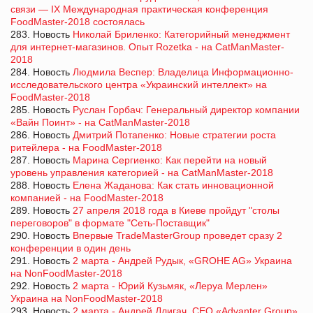
связи — IX Международная практическая конференция
FoodMaster-2018 состоялась
283. Новость
Николай Бриленко: Категорийный менеджмент
для интернет-магазинов. Опыт Rozetka - на CatManMaster-
2018
284. Новость
Людмила Веспер: Владелица Информационно-
исследовательского центра «Украинский интеллект» на
FoodMaster-2018
285. Новость
Руслан Горбач: Генеральный директор компании
«Вайн Поинт» - на CatManMaster-2018
286. Новость
Дмитрий Потапенко: Новые стратегии роста
ритейлера - на FoodMaster-2018
287. Новость
Марина Сергиенко: Как перейти на новый
уровень управления категорией - на CatManMaster-2018
288. Новость
Елена Жаданова: Как стать инновационной
компанией - на FoodMaster-2018
289. Новость
27 апреля 2018 года в Киеве пройдут "столы
переговоров" в формате "Сеть-Поставщик"
290. Новость
Впервые TradeMasterGroup проведет сразу 2
конференции в один день
291. Новость
2 марта - Андрей Рудык, «GROHE AG» Украина
на NonFoodMaster-2018
292. Новость
2 марта - Юрий Кузьмяк, «Леруа Мерлен»
Украина на NonFoodMaster-2018
293. Новость
2 марта - Андрей Длигач, CEO «Advanter Group»