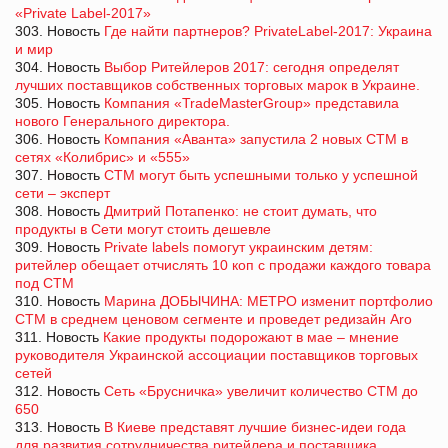
«Private Label-2017»
303. Новость
Где найти партнеров? PrivateLabel-2017: Украина
и мир
304. Новость
Выбор Ритейлеров 2017: сегодня определят
лучших поставщиков собственных торговых марок в Украине.
305. Новость
Компания «TradeMasterGroup» представила
нового Генерального директора.
306. Новость
Компания «Аванта» запустила 2 новых СТМ в
сетях «Колибрис» и «555»
307. Новость
СТМ могут быть успешными только у успешной
сети – эксперт
308. Новость
Дмитрий Потапенко: не стоит думать, что
продукты в Сети могут стоить дешевле
309. Новость
Private labels помогут украинским детям:
ритейлер обещает отчислять 10 коп с продажи каждого товара
под СТМ
310. Новость
Марина ДОБЫЧИНА: МЕТРО изменит портфолио
СТМ в среднем ценовом сегменте и проведет редизайн Aro
311. Новость
Какие продукты подорожают в мае – мнение
руководителя Украинской ассоциации поставщиков торговых
сетей
312. Новость
Сеть «Брусничка» увеличит количество СТМ до
650
313. Новость
В Киеве представят лучшие бизнес-идеи года
для развития сотрудничества ритейлера и поставщика