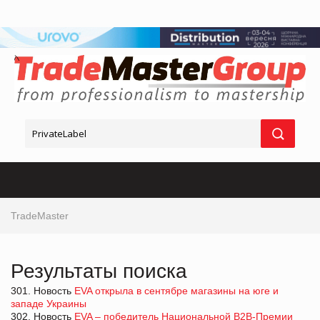
TradeMaster
Результаты поиска
301. Новость
EVA открыла в сентябре магазины на юге и
западе Украины
302. Новость
EVA – победитель Национальной В2В-Премии