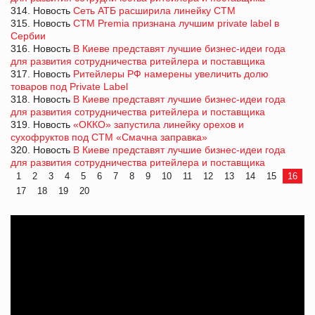
314. Новость
Сеть АТБ расширила линейку СТМ
315. Новость
СТМ Premia признана лучшим private label в
Сербии
316. Новость
В Киеве представят лучшие бизнес-идеи года
для развития сотрудничества ритейлера и поставщика
317. Новость
Ритейлеры РФ намерены увеличить долю
товаров под Private Label
318. Новость
В Киеве представят лучшие бизнес-идеи года
для развития сотрудничества ритейлера и поставщика
319. Новость
«ОККО» запустила линейку орехов и
сухофруктов под СТМ «Смачна заправка»
320. Новость
В Киеве представят лучшие бизнес-идеи года
для развития сотрудничества ритейлера и поставщика
1
2
3
4
5
6
7
8
9
10
11
12
13
14
15
16
17
18
19
20