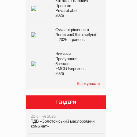
Каталог Головних
Проєктів
PrivateLabel –
2026
Сучасні рішення в
Логістиці&Дистрибуції
– 2026. Травень
Новинки.
Просування
брендів
FMCG.Березень
2026
Всі журнали
ТЕНДЕРИ
21 січня 2026
ТДВ «Золотоніський маслоробний
комбінат»