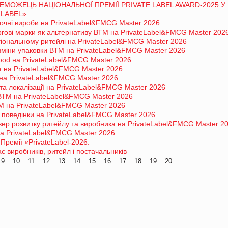
ЕМОЖЕЦЬ НАЦІОНАЛЬНОЇ ПРЕМІЇ PRIVATE LABEL AWARD-2025 У
 LABEL»
лочні вироби на PrivateLabel&FMCG Master 2026
гові марки як альтернативу ВТМ на PrivateLabel&FMCG Master 202
гіональному ритейлі на PrivateLabel&FMCG Master 2026
і зміни упаковки ВТМ на PrivateLabel&FMCG Master 2026
food на PrivateLabel&FMCG Master 2026
a на PrivateLabel&FMCG Master 2026
на PrivateLabel&FMCG Master 2026
 та локалізації на PrivateLabel&FMCG Master 2026
ВТМ на PrivateLabel&FMCG Master 2026
М на PrivateLabel&FMCG Master 2026
 поведінки на PrivateLabel&FMCG Master 2026
ер розвитку ритейлу та виробника на PrivateLabel&FMCG Master 2
а PrivateLabel&FMCG Master 2026
Премії «PrivateLabel-2026.
 виробників, ритейл і постачальників
9
10
11
12
13
14
15
16
17
18
19
20