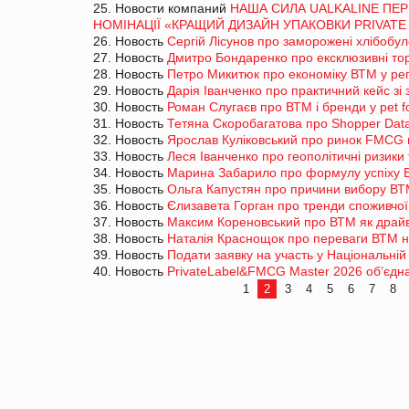
25. Новости компаний
НАША СИЛА UALKALINE ПЕР
НОМІНАЦІЇ «КРАЩИЙ ДИЗАЙН УПАКОВКИ PRIVATE
26. Новость
Сергій Лісунов про заморожені хлібобу
27. Новость
Дмитро Бондаренко про ексклюзивні тор
28. Новость
Петро Микитюк про економіку ВТМ у ре
29. Новость
Дарія Іванченко про практичний кейс з
30. Новость
Роман Слугаєв про ВТМ і бренди у pet 
31. Новость
Тетяна Скоробагатова про Shopper Dat
32. Новость
Ярослав Куліковський про ринок FMCG 
33. Новость
Леся Іванченко про геополітичні ризики
34. Новость
Марина Забарило про формулу успіху 
35. Новость
Ольга Капустян про причини вибору ВТ
36. Новость
Єлизавета Горган про тренди споживчої
37. Новость
Максим Кореновський про ВТМ як драйв
38. Новость
Наталія Краснощок про переваги ВТМ н
39. Новость
Подати заявку на участь у Національній 
40. Новость
PrivateLabel&FMCG Master 2026 об’єднає
1
2
3
4
5
6
7
8