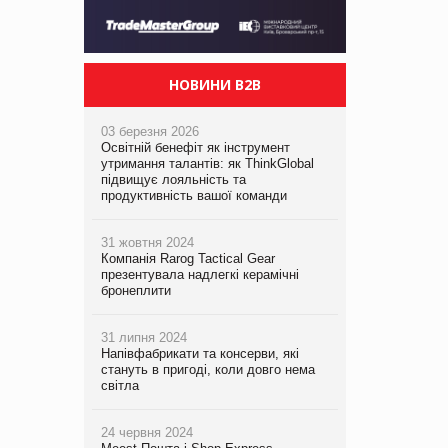
НОВИНИ B2B
03 березня 2026
Освітній бенефіт як інструмент
утримання талантів: як ThinkGlobal
підвищує лояльність та
продуктивність вашої команди
31 жовтня 2024
Компанія Rarog Tactical Gear
презентувала надлегкі керамічні
бронеплити
31 липня 2024
Напівфабрикати та консерви, які
стануть в пригоді, коли довго нема
світла
24 червня 2024