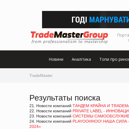
Порта
Новини
Аналітика
Топи про рино
TradeMaster
Результаты поиска
21. Новости компаний
ТАНДЕМ КРАЙНА И TRADEM
22. Новости компаний
PRIVATE LABEL - ИННОВА
23. Новости компаний
СИСТЕМЫ САМООБСЛУЖИВАН
24. Новости компаний
PLAYOOHHOO! НАША СИЛА –
2024»