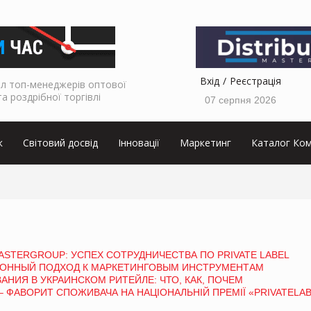
Вхід
Реєстрація
л топ-менеджерів оптової
та роздрібної торгівлі
07 серпня 2026
к
Світовий досвід
Інновації
Маркетинг
Каталог Ком
ASTERGROUP: УСПЕХ СОТРУДНИЧЕСТВА ПО PRIVATE LABEL
ЦИОННЫЙ ПОДХОД К МАРКЕТИНГОВЫМ ИНСТРУМЕНТАМ
ИЯ В УКРАИНСКОМ РИТЕЙЛЕ: ЧТО, КАК, ПОЧЕМ
 ФАВОРИТ СПОЖИВАЧА НА НАЦІОНАЛЬНІЙ ПРЕМІЇ «PRIVATELAB