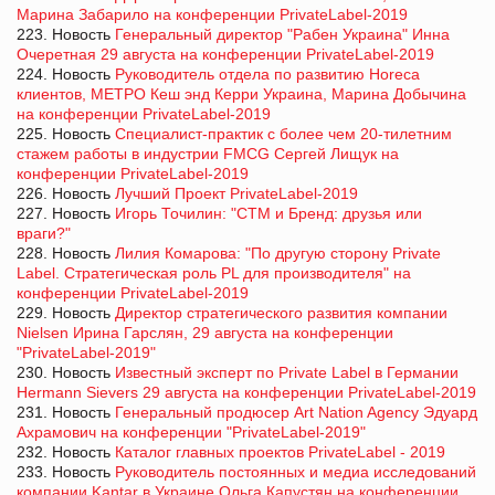
Марина Забарило на конференции PrivateLabel-2019
223. Новость
Генеральный директор "Рабен Украина" Инна
Очеретная 29 августа на конференции PrivateLabel-2019
224. Новость
Руководитель отдела по развитию Horeca
клиентов, МЕТРО Кеш энд Керри Украина, Марина Добычина
на конференции PrivateLabel-2019
225. Новость
Специалист-практик с более чем 20-тилетним
стажем работы в индустрии FMCG Сергей Лищук на
конференции PrivateLabel-2019
226. Новость
Лучший Проект PrivateLabel-2019
227. Новость
Игорь Точилин: "СТМ и Бренд: друзья или
враги?"
228. Новость
Лилия Комарова: "По другую сторону Private
Label. Стратегическая роль PL для производителя" на
конференции PrivateLabel-2019
229. Новость
Директор стратегического развития компании
Nielsen Ирина Гарслян, 29 августа на конференции
"PrivateLabel-2019"
230. Новость
Известный эксперт по Private Label в Германии
Hermann Sievers 29 августа на конференции PrivateLabel-2019
231. Новость
Генеральный продюсер Art Nation Agency Эдуард
Ахрамович на конференции "PrivateLabel-2019"
232. Новость
Каталог главных проектов PrivateLabel - 2019
233. Новость
Руководитель постоянных и медиа исследований
компании Kantar в Украине Ольга Капустян на конференции