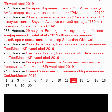
"PrivateLabel-2019"
234. Новость
Валерий Журавлев с темой: "СТМ как Бренд-
Амбассадор" выступит на конференции "PrivateLabel - 2019"
235. Новость
29 августа на конференции "PrivateLabel-2019"
выступит спикер Sayyora Ayupova с темой доклада "150 лет
развития Private brands в США"
236. Новость
29 августа, Ежегодная Международная бизнес-
конференция PrivateLabel - 2019:«Формула синергии
ритейлера и поставщика» - спикер Sebastian Witkowski
237. Новость
Инна Терещенко, Компания «Ашан Украина» на
FoodMaster&PrivateLabel-2019
238. Новость
Светлана Танчик, Компания «БИЛЛА-Украина»
на FoodMaster&PrivateLabel-2019
239. Новость
Виктория Ильченко, «Спілка автоматизаторів
бізнесу» на FoodMaster&PrivateLabel-2019
240. Новость
Елена Самойленко, Компания «Море пива» на
CatManMaster-2019
1
2
3
4
5
6
7
8
9
10
11
12
13
14
15
16
17
18
19
20