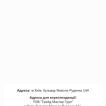
Адреса:
м.Київ, бульвар Миколи Руденка 14А
Адреса для кореспонденції:
ТОВ "Tрейд Мастер Груп"
м.Київ, бульвар Миколи Руденка 14а,