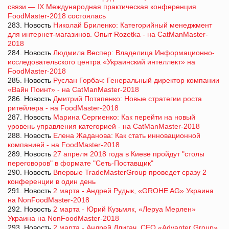
связи — IX Международная практическая конференция
FoodMaster-2018 состоялась
283. Новость
Николай Бриленко: Категорийный менеджмент
для интернет-магазинов. Опыт Rozetka - на CatManMaster-
2018
284. Новость
Людмила Веспер: Владелица Информационно-
исследовательского центра «Украинский интеллект» на
FoodMaster-2018
285. Новость
Руслан Горбач: Генеральный директор компании
«Вайн Поинт» - на CatManMaster-2018
286. Новость
Дмитрий Потапенко: Новые стратегии роста
ритейлера - на FoodMaster-2018
287. Новость
Марина Сергиенко: Как перейти на новый
уровень управления категорией - на CatManMaster-2018
288. Новость
Елена Жаданова: Как стать инновационной
компанией - на FoodMaster-2018
289. Новость
27 апреля 2018 года в Киеве пройдут "столы
переговоров" в формате "Сеть-Поставщик"
290. Новость
Впервые TradeMasterGroup проведет сразу 2
конференции в один день
291. Новость
2 марта - Андрей Рудык, «GROHE AG» Украина
на NonFoodMaster-2018
292. Новость
2 марта - Юрий Кузьмяк, «Леруа Мерлен»
Украина на NonFoodMaster-2018
293. Новость
2 марта - Андрей Длигач, CEO «Advanter Group»