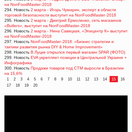
на NonFoodMaster-2018
294. Новость
2 марта - Игорь Чумарин, эксперт в области
торговой безопасности выступит на NonFoodMaster-2018
295. Новость
2 марта - Дмитрий Ермоленко, сеть магазинов
«Butlers», выступит на NonFoodMaster-2018
296. Новость
2 марта - Нина Савицкая, «Эпицентр К» выступит
на NonFoodMaster-2018
297. Новость
NonFoodMaster-2018: «Бизнес стратегии и
тактики развития рынка DIY & Home Improvement»
298. Новость
В Луцке открылся первый магазин SPAR (ФОТО).
299. Новость
EVA укрепляет позиции в Центральной Украине +
Инфографика
300. Новость
Продажи товаров под СТМ выросли в Бразилии
на 15,6%
1
2
3
4
5
6
7
8
9
10
11
12
13
14
15
16
17
18
19
20