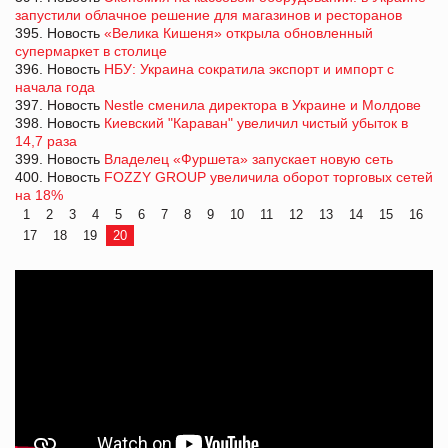
запустили облачное решение для магазинов и ресторанов
395. Новость
«Велика Кишеня» открыла обновленный
супермаркет в столице
396. Новость
НБУ: Украина сократила экспорт и импорт с
начала года
397. Новость
Nestle сменила директора в Украине и Молдове
398. Новость
Киевский "Караван" увеличил чистый убыток в
14,7 раза
399. Новость
Владелец «Фуршета» запускает новую сеть
400. Новость
FOZZY GROUP увеличила оборот торговых сетей
на 18%
1
2
3
4
5
6
7
8
9
10
11
12
13
14
15
16
17
18
19
20