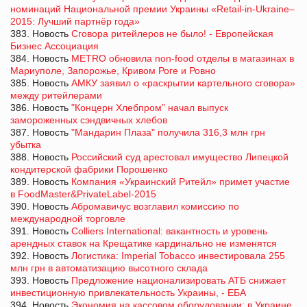
номинаций Национальной премии Украины «Retail-in-Ukraine–
2015: Лучший партнёр года»
383. Новость
Сговора ритейлеров не было! - Европейская
Бизнес Ассоциация
384. Новость
METRO обновила non-food отделы в магазинах в
Мариуполе, Запорожье, Кривом Роге и Ровно
385. Новость
АМКУ заявил о «раскрытии картельного сговора»
между ритейлерами
386. Новость
"Концерн Хлебпром" начал выпуск
замороженных сэндвичных хлебов
387. Новость
"Мандарин Плаза" получила 316,3 млн грн
убытка
388. Новость
Российский суд арестовал имущество Липецкой
кондитерской фабрики Порошенко
389. Новость
Компания «Украинский Ритейл» примет участие
в FoodMaster&PrivateLabel-2015
390. Новость
Абромавичус возглавил комиссию по
международной торговле
391. Новость
Colliers International: вакантность и уровень
арендных ставок на Крещатике кардинально не изменятся
392. Новость
Логистика: Imperial Tobacco инвестировала 255
млн грн в автоматизацию высотного склада
393. Новость
Предложение национализировать АТБ снижает
инвестиционную привлекательность Украины, - ЕБА
394. Новость
Экономия на кассовом оборудовании: в Украине