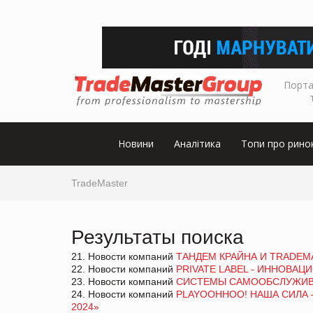
Порта
Новини
Аналітика
Топи про рино
TradeMaster
Результаты поиска
21. Новости компаний
ТАНДЕМ КРАЙНА И TRADEM
22. Новости компаний
PRIVATE LABEL - ИННОВА
23. Новости компаний
СИСТЕМЫ САМООБСЛУЖИВАН
24. Новости компаний
PLAYOOHHOO! НАША СИЛА –
2024»