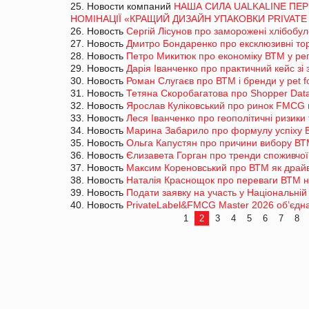
25. Новости компаний
НАША СИЛА UALKALINE ПЕР
НОМІНАЦІЇ «КРАЩИЙ ДИЗАЙН УПАКОВКИ PRIVATE
26. Новость
Сергій Лісунов про заморожені хлібобу
27. Новость
Дмитро Бондаренко про ексклюзивні тор
28. Новость
Петро Микитюк про економіку ВТМ у ре
29. Новость
Дарія Іванченко про практичний кейс з
30. Новость
Роман Слугаєв про ВТМ і бренди у pet 
31. Новость
Тетяна Скоробагатова про Shopper Dat
32. Новость
Ярослав Куліковський про ринок FMCG 
33. Новость
Леся Іванченко про геополітичні ризики
34. Новость
Марина Забарило про формулу успіху 
35. Новость
Ольга Капустян про причини вибору ВТ
36. Новость
Єлизавета Горган про тренди споживчої
37. Новость
Максим Кореновський про ВТМ як драйв
38. Новость
Наталія Краснощок про переваги ВТМ н
39. Новость
Подати заявку на участь у Національній 
40. Новость
PrivateLabel&FMCG Master 2026 об’єднає
1
2
3
4
5
6
7
8