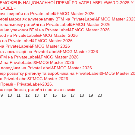
ЕМОЖЕЦЬ НАЦІОНАЛЬНОЇ ПРЕМІЇ PRIVATE LABEL AWARD-2025 У
 LABEL»
лочні вироби на PrivateLabel&FMCG Master 2026
гові марки як альтернативу ВТМ на PrivateLabel&FMCG Master 202
гіональному ритейлі на PrivateLabel&FMCG Master 2026
і зміни упаковки ВТМ на PrivateLabel&FMCG Master 2026
food на PrivateLabel&FMCG Master 2026
a на PrivateLabel&FMCG Master 2026
на PrivateLabel&FMCG Master 2026
 та локалізації на PrivateLabel&FMCG Master 2026
ВТМ на PrivateLabel&FMCG Master 2026
М на PrivateLabel&FMCG Master 2026
 поведінки на PrivateLabel&FMCG Master 2026
ер розвитку ритейлу та виробника на PrivateLabel&FMCG Master 2
а PrivateLabel&FMCG Master 2026
Премії «PrivateLabel-2026.
 виробників, ритейл і постачальників
9
10
11
12
13
14
15
16
17
18
19
20