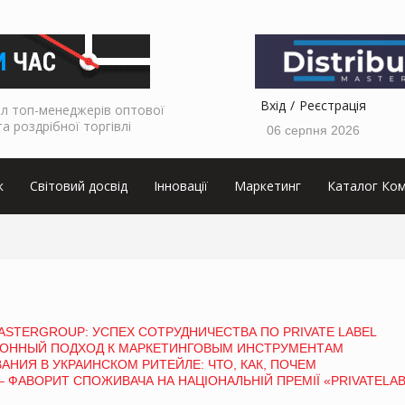
Вхід
Реєстрація
л топ-менеджерів оптової
та роздрібної торгівлі
06 серпня 2026
к
Світовий досвід
Інновації
Маркетинг
Каталог Ком
ASTERGROUP: УСПЕХ СОТРУДНИЧЕСТВА ПО PRIVATE LABEL
ЦИОННЫЙ ПОДХОД К МАРКЕТИНГОВЫМ ИНСТРУМЕНТАМ
ИЯ В УКРАИНСКОМ РИТЕЙЛЕ: ЧТО, КАК, ПОЧЕМ
 ФАВОРИТ СПОЖИВАЧА НА НАЦІОНАЛЬНІЙ ПРЕМІЇ «PRIVATELAB