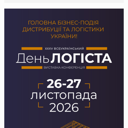
Сергій Лісунов про заморожені хлібобулочні вироби на
PrivateLabel&FMCG Master 2026