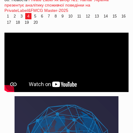
презентує аналітику споживчої поведінки на
PrivateLabel&FMCG Master-2025
1
2
3
4
5
6
7
8
9
10
11
12
13
14
15
16
17
18
19
20