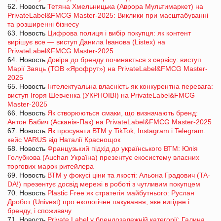
62. Новость
Тетяна Хмельницька (Аврора Мультимаркет) на
PrivateLabel&FMCG Master-2025: Виклики при масштабуванні
та розширенні бізнесу
63. Новость
Цифрова полиця і вибір покупця: як контент
вирішує все — виступ Данила Іванова (Listex) на
PrivateLabel&FMCG Master-2025
64. Новость
Довіра до бренду починається з сервісу: виступ
Марії Заяць (ТОВ «Ярофрут») на PrivateLabel&FMCG Master-
2025
65. Новость
Інтелектуальна власність як конкурентна перевага:
виступ Ігоря Шевченка (УКРНОІВІ) на PrivateLabel&FMCG
Master-2025
66. Новость
Як створюються смаки, що визначають бренд:
Антон Бабич (Асканія-Пак) на PrivateLabel&FMCG Master-2025
67. Новость
Як просувати ВТМ у TikTok, Instagram і Telegram:
кейс VARUS від Наталії Краснощок
68. Новость
Французький підхід до українського ВТМ: Юлія
Голубкова (Auchan Україна) презентує екосистему власних
торгових марок ритейлера
69. Новость
ВТМ у фокусі ціни та якості: Альона Градович (TA-
DA!) презентує досвід мережі в роботі з чутливим покупцем
70. Новость
Plastic Free як стратегія майбутнього: Руслан
Дробот (Univest) про екологічне пакування, яке вигідне і
бренду, і споживачу
71. Новость
Private Label у брендозалежній категорії: Галина