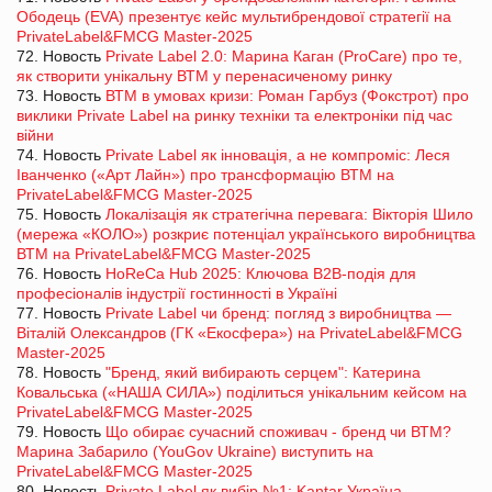
Ободець (EVA) презентує кейс мультибрендової стратегії на
PrivateLabel&FMCG Master-2025
72. Новость
Private Label 2.0: Марина Каган (ProCare) про те,
як створити унікальну ВТМ у перенасиченому ринку
73. Новость
ВТМ в умовах кризи: Роман Гарбуз (Фокстрот) про
виклики Private Label на ринку техніки та електроніки під час
війни
74. Новость
Private Label як інновація, а не компроміс: Леся
Іванченко («Арт Лайн») про трансформацію ВТМ на
PrivateLabel&FMCG Master-2025
75. Новость
Локалізація як стратегічна перевага: Вікторія Шило
(мережа «КОЛО») розкриє потенціал українського виробництва
ВТМ на PrivateLabel&FMCG Master-2025
76. Новость
HoReCa Hub 2025: Ключова B2B-подія для
професіоналів індустрії гостинності в Україні
77. Новость
Private Label чи бренд: погляд з виробництва —
Віталій Олександров (ГК «Екосфера») на PrivateLabel&FMCG
Master-2025
78. Новость
"Бренд, який вибирають серцем": Катерина
Ковальська («НАША СИЛА») поділиться унікальним кейсом на
PrivateLabel&FMCG Master-2025
79. Новость
Що обирає сучасний споживач - бренд чи ВТМ?
Марина Забарило (YouGov Ukraine) виступить на
PrivateLabel&FMCG Master-2025
80. Новость
Private Label як вибір №1: Kantar Україна