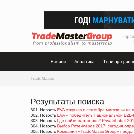
Порта
Новини
Аналітика
Топи про рино
TradeMaster
Результаты поиска
301. Новость
EVA открыла в сентябре магазины на 
302. Новость
EVA – победитель Национальной В2В-П
303. Новость
Где найти партнеров? PrivateLabel-20
304. Новость
Выбор Ритейлеров 2017: сегодня опре
305. Новость
Компания «TradeMasterGroup» предста