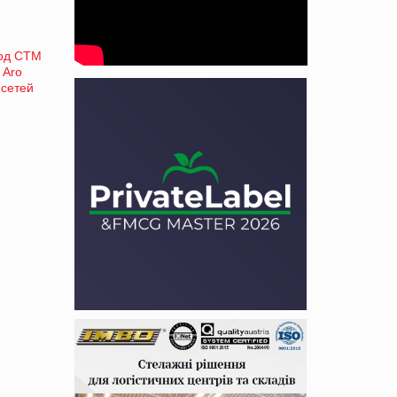
под СТМ
 Aro
 сетей