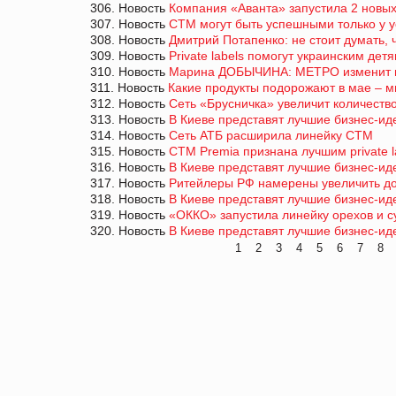
306. Новость
Компания «Аванта» запустила 2 новых
307. Новость
СТМ могут быть успешными только у у
308. Новость
Дмитрий Потапенко: не стоит думать, 
309. Новость
Private labels помогут украинским де
310. Новость
Марина ДОБЫЧИНА: МЕТРО изменит по
311. Новость
Какие продукты подорожают в мае – м
312. Новость
Сеть «Брусничка» увеличит количеств
313. Новость
В Киеве представят лучшие бизнес-ид
314. Новость
Сеть АТБ расширила линейку СТМ
315. Новость
СТМ Premia признана лучшим private l
316. Новость
В Киеве представят лучшие бизнес-ид
317. Новость
Ритейлеры РФ намерены увеличить дол
318. Новость
В Киеве представят лучшие бизнес-ид
319. Новость
«ОККО» запустила линейку орехов и 
320. Новость
В Киеве представят лучшие бизнес-ид
1
2
3
4
5
6
7
8