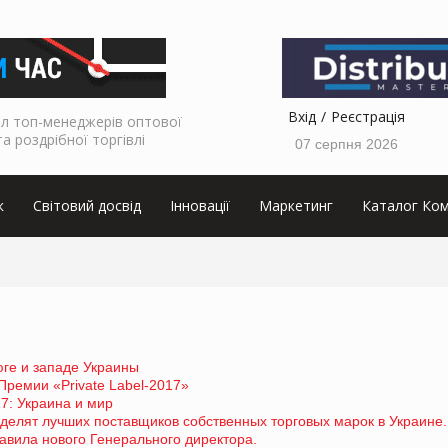
Вхід
Реєстрація
л топ-менеджерів оптової
та роздрібної торгівлі
07 серпня 2026
к
Світовий досвід
Інновації
Маркетинг
Каталог Ком
юге и западе Украины
ремии «Private Label-2017»
17: Украина и мир
делят лучших поставщиков собственных торговых марок в Украине.
вила нового Генерального директора.