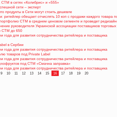
 СТМ в сетях «Колибрис» и «555»
спешной сети – эксперт
что продукты в Сети могут стоить дешевле
тям: ритейлер обещает отчислять 10 коп с продажи каждого товара 
ртфолио СТМ в среднем ценовом сегменте и проведет редизайн
нение руководителя Украинской ассоциации поставщиков торговых
о СТМ до 650
еи года для развития сотрудничества ритейлера и поставщика
abel в Сербии
еи года для развития сотрудничества ритейлера и поставщика
ю товаров под Private Label
еи года для развития сотрудничества ритейлера и поставщика
сухофруктов под СТМ «Смачна заправка»
еи года для развития сотрудничества ритейлера и поставщика
9
10
11
12
13
14
15
16
17
18
19
20