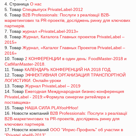
4. Страница
О нас
5. Товар
Спецвыпуск PrivateLabel-2012
6. Товар
B2B Professionals: Послуги з реалізації В2В-
маркетингових та PR-проектів, досліджень ринку для ключових
партнерів.
7. Товар
журнал «PrivateLabel-2013»
8. Товар
Журнал, Каталога Главных проектов PrivateLabel –
2015»
9. Товар
Журнал, «Каталог Главных Проектов PrivateLabel –
2016»
10. Товар
2 КОНФЕРЕНЦИИ в один день: FoodMaster-2018 и
CatManMaster-2018.
11. Товар
КАЛЕНДАРЬ КОНФЕРЕНЦИЙ НА 2018 ГОД.
12. Товар
ЭФФЕКТИВНАЯ ОРГАНИЗАЦИЯ ТРАНСПОРТНОЙ
ЛОГИСТИКИ. Онлайн-уроки
13. Товар
Журнал PrivateLabel – 2019
14. Товар
Ежегодная Международная бизнес-конференция
PrivateLabel - 2019:«Формула синергии ритейлера и
поставщика»
15. Товар
НАША СИЛА PLAYooHHoo!
16. Новости компаний
B2B Professionals: Послуги з реалізації
В2В-маркетингових та PR-проектів, досліджень ринку для
ключових партнерів.
17. Новости компаний
ООО "Иприс-Профиль" об участии в
“PrivateLabel®-2013”