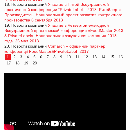
18. Новости компаний
Участие в Пятой Всеукраинской
практической конференции “PrivateLabel – 2013. Ритейлер и
Производитель: Национальный проект развития контрактного
производства 6 сентября 2013
19. Новости компаний
Участие в Четвертой ежегодной
Всеукраинской практической конференции «FoodMaster-2013
& PrivateLabel». Национальная закупочная компания 2013
года. 26 мая 2013
20. Новости компаний
Comarch – офіційний партнер
конференції FoodMaster&PrivateLabel -2017
1
2
3
4
5
6
7
8
9
10
11
12
13
14
15
16
17
18
19
20