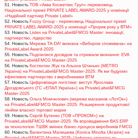
51. Новость
ТОВ «Аква Косметикс Груп» переможець
Національної премії PRIVATE LABEL AWARD-2025 у номінації
«Надійний партнер Private Label»
52. Новость
Fozzy Group - переможець Національної премії
PRIVATE LABEL AWARD-2025 у номінації «Прорив року у ВТМ»
53. Новость
Listex на PrivateLabel&FMCG Master: інновації,
партнерство, лідерство
54. Новость
Мережа TA-DA! визнана «Вибором споживача» на
PrivateLabel Award-2025
55. Новость
Поділилися досвідом та отримали визнання: EVA
на PrivateLabel&FMCG Master-2025
56. Новость
Костянтин Жук та Альона Штанько (METRO
Україна) на PrivateLabel&FMCG Master-2025: Як ми будуємо
ефективне партнерство з виробниками ВТМ
57. Новость
Цифровізація логістики: виступ Ярослава
Дроздовського (ГС «ЕПАЛ Україна») на PrivateLabel&FMCG
Master-2025
58. Новость
Ольга Момчилович (мережа магазинів «ЛотОк»)
на PrivateLabel&FMCG Master-2025: Розширення продуктової
лінійки власної торгової марки
59. Новость
Сергій Бутенко (ТОВ «ПРОКОМ») на
PrivateLabel&FMCG Master-2025: Як впровадження BAS ERP
за технологією ТШВК змінює бізнес-процеси виробників FMCG
60. Новость
Валентина Малишева (Konica Minolta Ukraine) на
PrivateLabel&FMCG Master-2025: Цифрова етикетка як