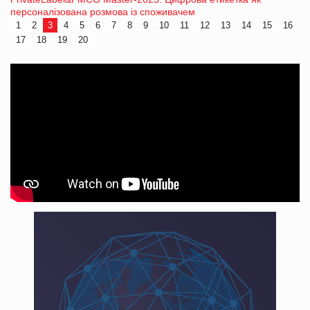
персоналізована розмова із споживачем
1
2
3
4
5
6
7
8
9
10
11
12
13
14
15
16
17
18
19
20