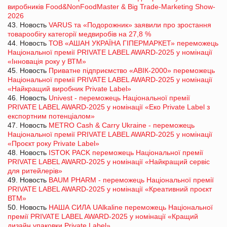
виробників Food&NonFoodMaster & Big Trade-Marketing Show-
2026
43. Новость
VARUS та «Подорожник» заявили про зростання
товарообігу категорії медвиробів на 27,8 %
44. Новость
ТОВ «АШАН УКРАЇНА ГІПЕРМАРКЕТ» переможець
Національної премії PRIVATE LABEL AWARD-2025 у номінації
«Інновація року у ВТМ»
45. Новость
Приватне підприємство «АВІК-2000» переможець
Національної премії PRIVATE LABEL AWARD-2025 у номінації
«Найкращий виробник Private Label»
46. Новость
Univest - переможець Національної премії
PRIVATE LABEL AWARD-2025 у номінації «Еко Private Label з
експортним потенціалом»
47. Новость
METRO Cash & Carry Ukraine - переможець
Національної премії PRIVATE LABEL AWARD-2025 у номінації
«Проєкт року Private Label»
48. Новость
ISTOK PACK переможець Національної премії
PRIVATE LABEL AWARD-2025 у номінації «Найкращий сервіс
для ритейлерів»
49. Новость
BAUM PHARM - переможець Національної премії
PRIVATE LABEL AWARD-2025 у номінації «Креативний проєкт
ВТМ»
50. Новость
НАША СИЛА UAlkaline переможець Національної
премії PRIVATE LABEL AWARD-2025 у номінації «Кращий
дизайн упаковки Private Label»