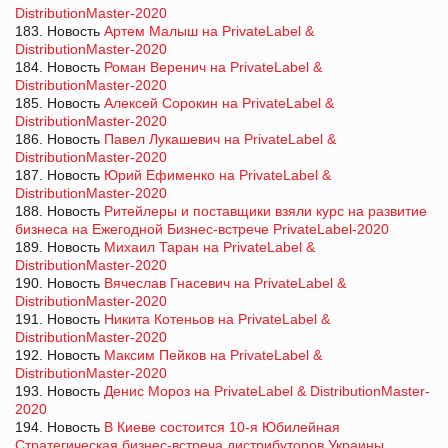
DistributionMaster-2020
183. Новость
Артем Малыш на PrivateLabel &
DistributionMaster-2020
184. Новость
Роман Веренич на PrivateLabel &
DistributionMaster-2020
185. Новость
Алексей Сорокин на PrivateLabel &
DistributionMaster-2020
186. Новость
Павел Лукашевич на PrivateLabel &
DistributionMaster-2020
187. Новость
Юрий Ефименко на PrivateLabel &
DistributionMaster-2020
188. Новость
Ритейлеры и поставщики взяли курс на развитие
бизнеса на Ежегодной Бизнес-встрече PrivateLabel-2020
189. Новость
Михаил Таран на PrivateLabel &
DistributionMaster-2020
190. Новость
Вячеслав Гнасевич на PrivateLabel &
DistributionMaster-2020
191. Новость
Никита Котеньов на PrivateLabel &
DistributionMaster-2020
192. Новость
Максим Пейков на PrivateLabel &
DistributionMaster-2020
193. Новость
Денис Мороз на PrivateLabel & DistributionMaster-
2020
194. Новость
В Киеве состоится 10-я Юбилейная
Стратегическая бизнес-встреча дистрибуторов Украины