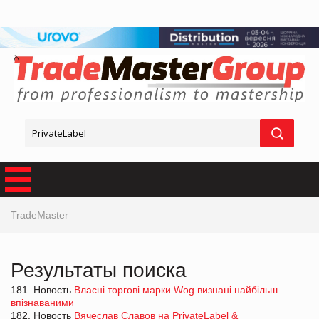
TradeMaster
Результаты поиска
181. Новость
Власні торгові марки Wog визнані найбільш
впізнаваними
182. Новость
Вячеслав Славов на PrivateLabel &