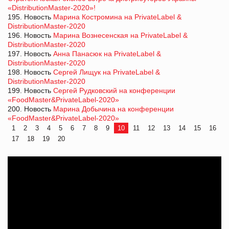
«DistributionMaster-2020»!
195. Новость
Марина Костромина на PrivateLabel &
DistributionMaster-2020
196. Новость
Марина Вознесенская на PrivateLabel &
DistributionMaster-2020
197. Новость
Анна Панасюк на PrivateLabel &
DistributionMaster-2020
198. Новость
Сергей Лищук на PrivateLabel &
DistributionMaster-2020
199. Новость
Сергей Рудковский на конференции
«FoodMaster&PrivateLabel-2020»
200. Новость
Марина Добычина на конференции
«FoodMaster&PrivateLabel-2020»
1
2
3
4
5
6
7
8
9
10
11
12
13
14
15
16
17
18
19
20