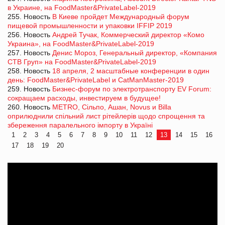
в Украине, на FoodMaster&PrivateLabel-2019
255. Новость
В Киеве пройдет Международный форум
пищевой промышленности и упаковки IFFIP 2019
256. Новость
Андрей Тучак, Коммерческий директор «Комо
Украина», на FoodMaster&PrivateLabel-2019
257. Новость
Денис Мороз, Генеральный директор, «Компания
СТВ Груп» на FoodMaster&PrivateLabel-2019
258. Новость
18 апреля, 2 масштабные конференции в один
день: FoodMaster&PrivateLabel и CatManMaster-2019
259. Новость
Бизнес-форум по электротранспорту EV Forum:
сокращаем расходы, инвестируем в будущее!
260. Новость
METRO, Сiльпо, Ашан, Novus и Billa
оприлюднили спільний лист рітейлерів щодо спрощення та
збереження паралельного імпорту в Україні
1
2
3
4
5
6
7
8
9
10
11
12
13
14
15
16
17
18
19
20