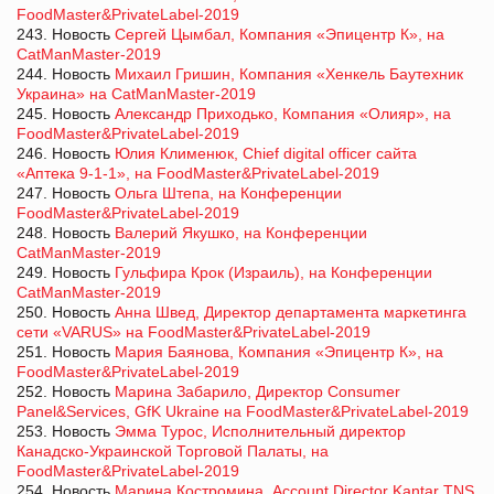
FoodMaster&PrivateLabel-2019
243. Новость
Сергей Цымбал, Компания «Эпицентр К», на
CatManMaster-2019
244. Новость
Михаил Гришин, Компания «Хенкель Баутехник
Украина» на CatManMaster-2019
245. Новость
Александр Приходько, Компания «Олияр», на
FoodMaster&PrivateLabel-2019
246. Новость
Юлия Клименюк, Chief digital officer сайта
«Аптека 9-1-1», на FoodMaster&PrivateLabel-2019
247. Новость
Ольга Штепа, на Конференции
FoodMaster&PrivateLabel-2019
248. Новость
Валерий Якушко, на Конференции
CatManMaster-2019
249. Новость
Гульфира Крок (Израиль), на Конференции
CatManMaster-2019
250. Новость
Анна Швед, Директор департамента маркетинга
сети «VARUS» на FoodMaster&PrivateLabel-2019
251. Новость
Мария Баянова, Компания «Эпицентр К», на
FoodMaster&PrivateLabel-2019
252. Новость
Марина Забарило, Директор Consumer
Panel&Services, GfK Ukraine на FoodMaster&PrivateLabel-2019
253. Новость
Эмма Турос, Исполнительный директор
Канадско-Украинской Торговой Палаты, на
FoodMaster&PrivateLabel-2019
254. Новость
Марина Костромина, Account Director Kantar TNS