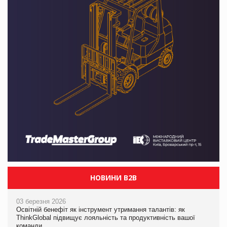
НОВИНИ B2B
03 березня 2026
Освітній бенефіт як інструмент утримання талантів: як
ThinkGlobal підвищує лояльність та продуктивність вашої
команди