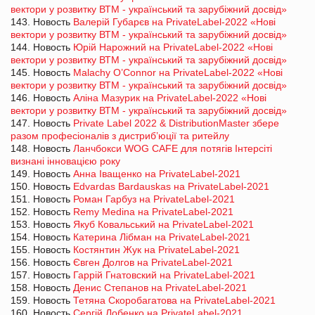
вектори у розвитку ВТМ - український та зарубіжний досвід»
143. Новость
Валерій Губарєв на PrivateLabel-2022 «Нові
вектори у розвитку ВТМ - український та зарубіжний досвід»
144. Новость
Юрій Нарожний на PrivateLabel-2022 «Нові
вектори у розвитку ВТМ - український та зарубіжний досвід»
145. Новость
Malachy O’Connor на PrivateLabel-2022 «Нові
вектори у розвитку ВТМ - український та зарубіжний досвід»
146. Новость
Аліна Мазурик на PrivateLabel-2022 «Нові
вектори у розвитку ВТМ - український та зарубіжний досвід»
147. Новость
Private Label 2022 & DistributionMaster збере
разом професіоналів з дистриб’юції та ритейлу
148. Новость
Ланчбокси WOG CAFE для потягів Інтерсіті
визнані інновацією року
149. Новость
Анна Іващенко на PrivateLabel-2021
150. Новость
Edvardas Bardauskas на PrivateLabel-2021
151. Новость
Роман Гарбуз на PrivateLabel-2021
152. Новость
Remy Medina на PrivateLabel-2021
153. Новость
Якуб Ковальський на PrivateLabel-2021
154. Новость
Катерина Лібман на PrivateLabel-2021
155. Новость
Костянтин Жук на PrivateLabel-2021
156. Новость
Євген Долгов на PrivateLabel-2021
157. Новость
Гаррій Гнатовский на PrivateLabel-2021
158. Новость
Денис Степанов на PrivateLabel-2021
159. Новость
Тетяна Скоробагатова на PrivateLabel-2021
160. Новость
Сергій Лобенко на PrivateLabel-2021