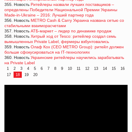
355. Новость
Ритейлеры назвали лучших поставщиков –
определены Победители Национальной Премии Украины
Made-in-Ukraine – 2016: Лучший партнер года
356. Новость
METRO Cash & Carry Украина названа сетью со
стабильными взаиморасчетами
357. Новость
АТБ-маркет – лидер по динамике продаж
358. Новость
Хитрый ход от Tesco: ритейлер создал семь
вымышленных Private Label, фермеры взбунтовались
359. Новость
Олаф Кох (CEO METRO Group): ритейл должен
больше сфокусироваться на IT-технологиях
360. Новость
Украинские ритейлеры научились зарабатывать
на Private Label
1
2
3
4
5
6
7
8
9
10
11
12
13
14
15
16
17
18
19
20