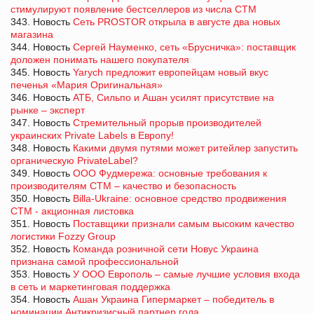
стимулируют появление бестселлеров из числа СТМ
343. Новость
Сеть PROSTOR открыла в августе два новых
магазина
344. Новость
Сергей Науменко, сеть «Брусничка»: поставщик
доложен понимать нашего покупателя
345. Новость
Yarych предложит европейцам новый вкус
печенья «Мария Оригинальная»
346. Новость
АТБ, Сильпо и Ашан усилят присутствие на
рынке – эксперт
347. Новость
Стремительный прорыв производителей
украинских Private Labels в Европу!
348. Новость
Какими двумя путями может ритейлер запустить
органическую PrivateLabel?
349. Новость
ООО Фудмережа: основные требования к
производителям СТМ – качество и безопасность
350. Новость
Billa-Ukraine: основное средство продвижения
СТМ - акционная листовка
351. Новость
Поставщики признали самым высоким качество
логистики Fozzy Group
352. Новость
Команда розничной сети Новус Украина
признана самой профессиональной
353. Новость
У ООО Европоль – самые лучшие условия входа
в сеть и маркетинговая поддержка
354. Новость
Ашан Украина Гипермаркет – победитель в
номинации Антикризисный партнер года