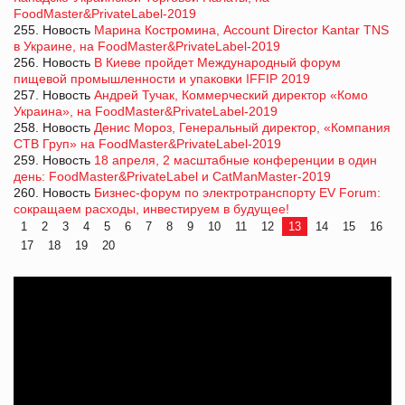
FoodMaster&PrivateLabel-2019
255. Новость
Марина Костромина, Account Director Kantar TNS
в Украине, на FoodMaster&PrivateLabel-2019
256. Новость
В Киеве пройдет Международный форум
пищевой промышленности и упаковки IFFIP 2019
257. Новость
Андрей Тучак, Коммерческий директор «Комо
Украина», на FoodMaster&PrivateLabel-2019
258. Новость
Денис Мороз, Генеральный директор, «Компания
СТВ Груп» на FoodMaster&PrivateLabel-2019
259. Новость
18 апреля, 2 масштабные конференции в один
день: FoodMaster&PrivateLabel и CatManMaster-2019
260. Новость
Бизнес-форум по электротранспорту EV Forum:
сокращаем расходы, инвестируем в будущее!
1
2
3
4
5
6
7
8
9
10
11
12
13
14
15
16
17
18
19
20