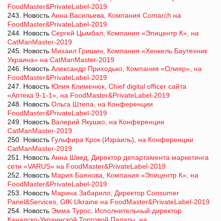
FoodMaster&PrivateLabel-2019
243. Новость
Анна Васильева, Компания Comarch на
FoodMaster&PrivateLabel-2019
244. Новость
Сергей Цымбал, Компания «Эпицентр К», на
CatManMaster-2019
245. Новость
Михаил Гришин, Компания «Хенкель Баутехник
Украина» на CatManMaster-2019
246. Новость
Александр Приходько, Компания «Олияр», на
FoodMaster&PrivateLabel-2019
247. Новость
Юлия Клименюк, Chief digital officer сайта
«Аптека 9-1-1», на FoodMaster&PrivateLabel-2019
248. Новость
Ольга Штепа, на Конференции
FoodMaster&PrivateLabel-2019
249. Новость
Валерий Якушко, на Конференции
CatManMaster-2019
250. Новость
Гульфира Крок (Израиль), на Конференции
CatManMaster-2019
251. Новость
Анна Швед, Директор департамента маркетинга
сети «VARUS» на FoodMaster&PrivateLabel-2019
252. Новость
Мария Баянова, Компания «Эпицентр К», на
FoodMaster&PrivateLabel-2019
253. Новость
Марина Забарило, Директор Consumer
Panel&Services, GfK Ukraine на FoodMaster&PrivateLabel-2019
254. Новость
Эмма Турос, Исполнительный директор
Канадско-Украинской Торговой Палаты, на