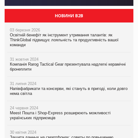
НОВИНИ B2B
03 березня 2026
Освітній бенефіт як інструмент утримання талантів: як
ThinkGlobal підвищує лояльність та продуктивність вашої
команди
31 жовтня 2024
Компанія Rarog Tactical Gear презентувала надлегкі керамічні
бронеплити
31 липня 2024
Напівфабрикати та консерви, які стануть в пригоді, коли довго
нема світла
24 червня 2024
Meest Пошта і Shop-Express розширюють можливості
українських підприємців
30 квітня 2024
Защита данных на смартфонах: советы по повышению