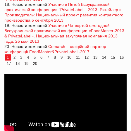
18. Новости компаний
Участие в Пятой Всеукраинской
практической конференции “PrivateLabel – 2013. Ритейлер и
Производитель: Национальный проект развития контрактного
производства 6 сентября 2013
19. Новости компаний
Участие в Четвертой ежегодной
Всеукраинской практической конференции «FoodMaster-2013
& PrivateLabel». Национальная закупочная компания 2013
года. 26 мая 2013
20. Новости компаний
Comarch – офіційний партнер
конференції FoodMaster&PrivateLabel -2017
1
2
3
4
5
6
7
8
9
10
11
12
13
14
15
16
17
18
19
20