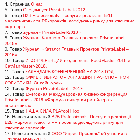
4. Страница
О нас
5. Товар
Спецвыпуск PrivateLabel-2012
6. Товар
B2B Professionals: Послуги з реалізації В2В-
маркетингових та PR-проектів, досліджень ринку для ключових
партнерів.
7. Товар
журнал «PrivateLabel-2013»
8. Товар
Журнал, Каталога Главных проектов PrivateLabel –
2015»
9. Товар
Журнал, «Каталог Главных Проектов PrivateLabel –
2016»
10. Товар
2 КОНФЕРЕНЦИИ в один день: FoodMaster-2018 и
CatManMaster-2018.
11. Товар
КАЛЕНДАРЬ КОНФЕРЕНЦИЙ НА 2018 ГОД.
12. Товар
ЭФФЕКТИВНАЯ ОРГАНИЗАЦИЯ ТРАНСПОРТНОЙ
ЛОГИСТИКИ. Онлайн-уроки
13. Товар
Журнал PrivateLabel – 2019
14. Товар
Ежегодная Международная бизнес-конференция
PrivateLabel - 2019:«Формула синергии ритейлера и
поставщика»
15. Товар
НАША СИЛА PLAYooHHoo!
16. Новости компаний
B2B Professionals: Послуги з реалізації
В2В-маркетингових та PR-проектів, досліджень ринку для
ключових партнерів.
17. Новости компаний
ООО "Иприс-Профиль" об участии в
“PrivateLabel®-2013”