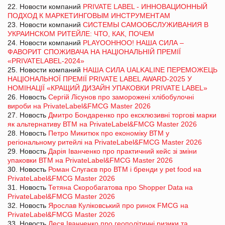
22. Новости компаний
PRIVATE LABEL - ИННОВАЦИОННЫЙ
ПОДХОД К МАРКЕТИНГОВЫМ ИНСТРУМЕНТАМ
23. Новости компаний
СИСТЕМЫ САМООБСЛУЖИВАНИЯ В
УКРАИНСКОМ РИТЕЙЛЕ: ЧТО, КАК, ПОЧЕМ
24. Новости компаний
PLAYOOHHOO! НАША СИЛА –
ФАВОРИТ СПОЖИВАЧА НА НАЦІОНАЛЬНІЙ ПРЕМІЇ
«PRIVATELABEL-2024»
25. Новости компаний
НАША СИЛА UALKALINE ПЕРЕМОЖЕЦЬ
НАЦІОНАЛЬНОЇ ПРЕМІЇ PRIVATE LABEL AWARD-2025 У
НОМІНАЦІЇ «КРАЩИЙ ДИЗАЙН УПАКОВКИ PRIVATE LABEL»
26. Новость
Сергій Лісунов про заморожені хлібобулочні
вироби на PrivateLabel&FMCG Master 2026
27. Новость
Дмитро Бондаренко про ексклюзивні торгові марки
як альтернативу ВТМ на PrivateLabel&FMCG Master 2026
28. Новость
Петро Микитюк про економіку ВТМ у
регіональному ритейлі на PrivateLabel&FMCG Master 2026
29. Новость
Дарія Іванченко про практичний кейс зі зміни
упаковки ВТМ на PrivateLabel&FMCG Master 2026
30. Новость
Роман Слугаєв про ВТМ і бренди у pet food на
PrivateLabel&FMCG Master 2026
31. Новость
Тетяна Скоробагатова про Shopper Data на
PrivateLabel&FMCG Master 2026
32. Новость
Ярослав Куліковський про ринок FMCG на
PrivateLabel&FMCG Master 2026
33. Новость
Леся Іванченко про геополітичні ризики та