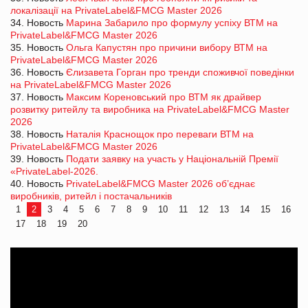
локалізації на PrivateLabel&FMCG Master 2026
34. Новость
Марина Забарило про формулу успіху ВТМ на
PrivateLabel&FMCG Master 2026
35. Новость
Ольга Капустян про причини вибору ВТМ на
PrivateLabel&FMCG Master 2026
36. Новость
Єлизавета Горган про тренди споживчої поведінки
на PrivateLabel&FMCG Master 2026
37. Новость
Максим Кореновський про ВТМ як драйвер
розвитку ритейлу та виробника на PrivateLabel&FMCG Master
2026
38. Новость
Наталія Краснощок про переваги ВТМ на
PrivateLabel&FMCG Master 2026
39. Новость
Подати заявку на участь у Національній Премії
«PrivateLabel-2026.
40. Новость
PrivateLabel&FMCG Master 2026 об’єднає
виробників, ритейл і постачальників
1
2
3
4
5
6
7
8
9
10
11
12
13
14
15
16
17
18
19
20