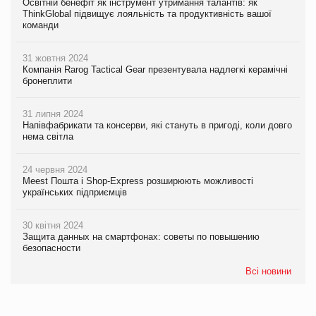
Освітній бенефіт як інструмент утримання талантів: як
ThinkGlobal підвищує лояльність та продуктивність вашої
команди
31 жовтня 2024
Компанія Rarog Tactical Gear презентувала надлегкі керамічні
бронеплити
31 липня 2024
Напівфабрикати та консерви, які стануть в пригоді, коли довго
нема світла
24 червня 2024
Meest Пошта і Shop-Express розширюють можливості
українських підприємців
30 квітня 2024
Защита данных на смартфонах: советы по повышению
безопасности
Всі новини