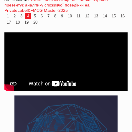
презентує аналітику споживчої поведінки на
PrivateLabel&FMCG Master-2025
1
2
3
4
5
6
7
8
9
10
11
12
13
14
15
16
17
18
19
20