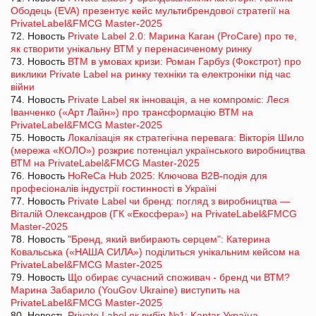
Ободець (EVA) презентує кейс мультибрендової стратегії на
PrivateLabel&FMCG Master-2025
72. Новость
Private Label 2.0: Марина Каган (ProCare) про те,
як створити унікальну ВТМ у перенасиченому ринку
73. Новость
ВТМ в умовах кризи: Роман Гарбуз (Фокстрот) про
виклики Private Label на ринку техніки та електроніки під час
війни
74. Новость
Private Label як інновація, а не компроміс: Леся
Іванченко («Арт Лайн») про трансформацію ВТМ на
PrivateLabel&FMCG Master-2025
75. Новость
Локалізація як стратегічна перевага: Вікторія Шило
(мережа «КОЛО») розкриє потенціал українського виробництва
ВТМ на PrivateLabel&FMCG Master-2025
76. Новость
HoReCa Hub 2025: Ключова B2B-подія для
професіоналів індустрії гостинності в Україні
77. Новость
Private Label чи бренд: погляд з виробництва —
Віталій Олександров (ГК «Екосфера») на PrivateLabel&FMCG
Master-2025
78. Новость
"Бренд, який вибирають серцем": Катерина
Ковальська («НАША СИЛА») поділиться унікальним кейсом на
PrivateLabel&FMCG Master-2025
79. Новость
Що обирає сучасний споживач - бренд чи ВТМ?
Марина Забарило (YouGov Ukraine) виступить на
PrivateLabel&FMCG Master-2025
80. Новость
Private Label як вибір №1: Kantar Україна