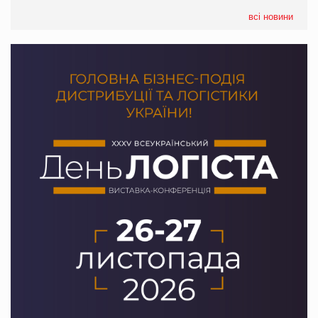
формату convenience store КОЛО: об’єднана компанія
налічуватиме 374 магазини
всі новини