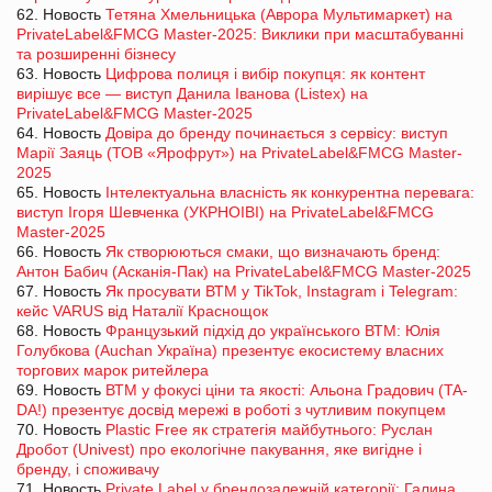
62. Новость
Тетяна Хмельницька (Аврора Мультимаркет) на
PrivateLabel&FMCG Master-2025: Виклики при масштабуванні
та розширенні бізнесу
63. Новость
Цифрова полиця і вибір покупця: як контент
вирішує все — виступ Данила Іванова (Listex) на
PrivateLabel&FMCG Master-2025
64. Новость
Довіра до бренду починається з сервісу: виступ
Марії Заяць (ТОВ «Ярофрут») на PrivateLabel&FMCG Master-
2025
65. Новость
Інтелектуальна власність як конкурентна перевага:
виступ Ігоря Шевченка (УКРНОІВІ) на PrivateLabel&FMCG
Master-2025
66. Новость
Як створюються смаки, що визначають бренд:
Антон Бабич (Асканія-Пак) на PrivateLabel&FMCG Master-2025
67. Новость
Як просувати ВТМ у TikTok, Instagram і Telegram:
кейс VARUS від Наталії Краснощок
68. Новость
Французький підхід до українського ВТМ: Юлія
Голубкова (Auchan Україна) презентує екосистему власних
торгових марок ритейлера
69. Новость
ВТМ у фокусі ціни та якості: Альона Градович (TA-
DA!) презентує досвід мережі в роботі з чутливим покупцем
70. Новость
Plastic Free як стратегія майбутнього: Руслан
Дробот (Univest) про екологічне пакування, яке вигідне і
бренду, і споживачу
71. Новость
Private Label у брендозалежній категорії: Галина