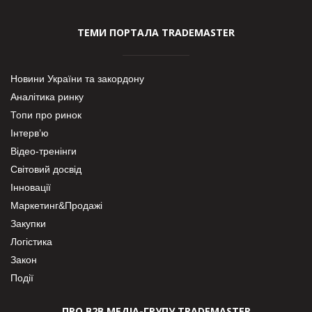
ТЕМИ ПОРТАЛА TRADEMASTER
Новини України та закордону
Аналітика ринку
Топи про ринок
Інтерв’ю
Відео-тренінги
Світовий досвід
Інновації
Маркетинг&Продажі
Закупки
Логістика
Закон
Події
ПРО В2В МЕДІА-ГРУПУ TRADEMASTER