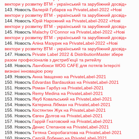
вектори у розвитку ВТМ - український та зарубіжний досвід»
143. Новость
Валерій Губарєв на PrivateLabel-2022 «Нові
вектори у розвитку ВТМ - український та зарубіжний досвід»
144. Новость
Юрій Нарожний на PrivateLabel-2022 «Нові
вектори у розвитку ВТМ - український та зарубіжний досвід»
145. Новость
Malachy O’Connor на PrivateLabel-2022 «Нові
вектори у розвитку ВТМ - український та зарубіжний досвід»
146. Новость
Аліна Мазурик на PrivateLabel-2022 «Нові
вектори у розвитку ВТМ - український та зарубіжний досвід»
147. Новость
Private Label 2022 & DistributionMaster збере
разом професіоналів з дистриб’юції та ритейлу
148. Новость
Ланчбокси WOG CAFE для потягів Інтерсіті
визнані інновацією року
149. Новость
Анна Іващенко на PrivateLabel-2021
150. Новость
Edvardas Bardauskas на PrivateLabel-2021
151. Новость
Роман Гарбуз на PrivateLabel-2021
152. Новость
Remy Medina на PrivateLabel-2021
153. Новость
Якуб Ковальський на PrivateLabel-2021
154. Новость
Катерина Лібман на PrivateLabel-2021
155. Новость
Костянтин Жук на PrivateLabel-2021
156. Новость
Євген Долгов на PrivateLabel-2021
157. Новость
Гаррій Гнатовский на PrivateLabel-2021
158. Новость
Денис Степанов на PrivateLabel-2021
159. Новость
Тетяна Скоробагатова на PrivateLabel-2021
160. Новость
Сергій Лобенко на PrivateLabel-2021