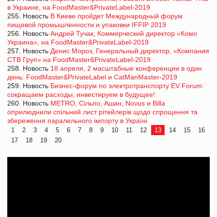
в Украине, на FoodMaster&PrivateLabel-2019
255. Новость
В Киеве пройдет Международный форум
пищевой промышленности и упаковки IFFIP 2019
256. Новость
Андрей Тучак, Коммерческий директор «Комо
Украина», на FoodMaster&PrivateLabel-2019
257. Новость
Денис Мороз, Генеральный директор, «Компания
СТВ Груп» на FoodMaster&PrivateLabel-2019
258. Новость
18 апреля, 2 масштабные конференции в один
день: FoodMaster&PrivateLabel и CatManMaster-2019
259. Новость
Бизнес-форум по электротранспорту EV Forum:
сокращаем расходы, инвестируем в будущее!
260. Новость
METRO, Сiльпо, Ашан, Novus и Billa
оприлюднили спільний лист рітейлерів щодо спрощення та
збереження паралельного імпорту в Україні
1
2
3
4
5
6
7
8
9
10
11
12
13
14
15
16
17
18
19
20