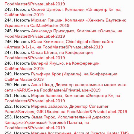
FoodMaster&PrivateLabel-2019
243. Новость
Сергей Цымбал, Компания «Эпицентр К», на
CatManMaster-2019
244. Новость
Михаил Гришин, Компания «Хенкель Баутехник
Украина» на CatManMaster-2019
245. Новость
Александр Приходько, Компания «Олияр», на
FoodMaster&PrivateLabel-2019
246. Новость
Юлия Клименюк, Chief digital officer сайта
«Аптека 9-1-1», на FoodMaster&PrivateLabel-2019
247. Новость
Ольга Штепа, на Конференции
FoodMaster&PrivateLabel-2019
248. Новость
Валерий Якушко, на Конференции
CatManMaster-2019
249. Новость
Гульфира Крок (Израиль), на Конференции
CatManMaster-2019
250. Новость
Анна Швед, Директор департамента маркетинга
сети «VARUS» на FoodMaster&PrivateLabel-2019
251. Новость
Мария Баянова, Компания «Эпицентр К», на
FoodMaster&PrivateLabel-2019
252. Новость
Марина Забарило, Директор Consumer
Panel&Services, GfK Ukraine на FoodMaster&PrivateLabel-2019
253. Новость
Эмма Турос, Исполнительный директор
Канадско-Украинской Торговой Палаты, на
FoodMaster&PrivateLabel-2019
254. Новость
Марина Костромина, Account Director Kantar TNS