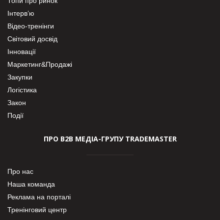
Топи про ринок
Інтерв’ю
Відео-тренінги
Світовий досвід
Інновації
Маркетинг&Продажі
Закупки
Логістика
Закон
Події
ПРО В2В МЕДІА-ГРУПУ TRADEMASTER
Про нас
Наша команда
Реклама на порталі
Тренінговий центр