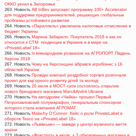
ОККО уехал в Запорожье
263. Новость
AB InBev запускает программу 100+ Accelerator
для поддержки предпринимателей, решающих глобальные
проблемы устойчивого развития
264. Новость
«Параллель» увеличила налоговые отчисления в
бюджет Украины
265. Новость
Марина Забарило: Покупатель 2018 и как он
относится к СТМ: тенденции в Украине и в мире на
«PrivateLabel`18»
266. Новость
Із міжнародним розмахом на АГРОПОРТ Південь
Херсон 2018
267. Новость
Чому на Херсонщині зібрався агробізнес з 16
областей України
268. Новость
Провідні компанії роздрібної торгівлі розпочали
проект для кар’єрного розвитку дітей та молоді
269. Новость
20 июля в МОСТ-сити состоялось открытие
нового брендового магазина Marc&André Ukraine
270. Новость
На автодроме «Чайка» прошел Первый
Петропавловский полумарафон, генеральным спонсором
которого стала компания АГРОМАТ.
271. Новость
Malachy O’Connor: Кейс о роли PrivateLabel в
обороте Tesco на «PrivateLabel`18»
272. Новость
«Львівське» ― завжди у центрі музичного життя
країни
273. Новость
«Фокстрот» в июле: + 3 обновленных магазина в