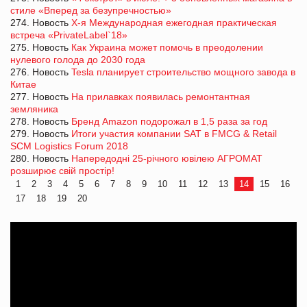
стиле «Вперед за безупречностью»
274. Новость
Х-я Международная ежегодная практическая
встреча «PrivateLabel`18»
275. Новость
Как Украина может помочь в преодолении
нулевого голода до 2030 года
276. Новость
Tesla планирует строительство мощного завода в
Китае
277. Новость
На прилавках появилась ремонтантная
земляника
278. Новость
Бренд Amazon подорожал в 1,5 раза за год
279. Новость
Итоги участия компании SAT в FMCG & Retail
SCM Logistics Forum 2018
280. Новость
Напередодні 25-річного ювілею АГРОМАТ
розширює свій простір!
1
2
3
4
5
6
7
8
9
10
11
12
13
14
15
16
17
18
19
20