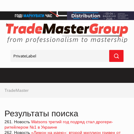
TradeMaster
Результаты поиска
261. Новость
Watsons третий год подряд стал дрогери-
ритейлером №1 в Украине
262. Новость
«Лимон на идею»: второй миллион гривен от