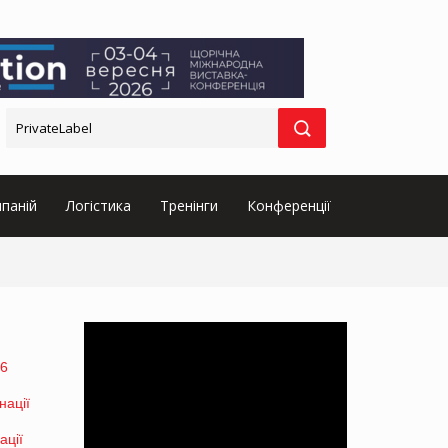
паній
Логістика
Тренінги
Конференції
26
ації
ації