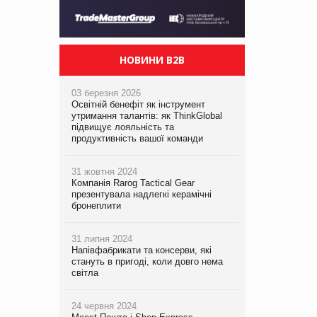
НОВИНИ B2B
03 березня 2026
Освітній бенефіт як інструмент
утримання талантів: як ThinkGlobal
підвищує лояльність та
продуктивність вашої команди
31 жовтня 2024
Компанія Rarog Tactical Gear
презентувала надлегкі керамічні
бронеплити
31 липня 2024
Напівфабрикати та консерви, які
стануть в пригоді, коли довго нема
світла
24 червня 2024