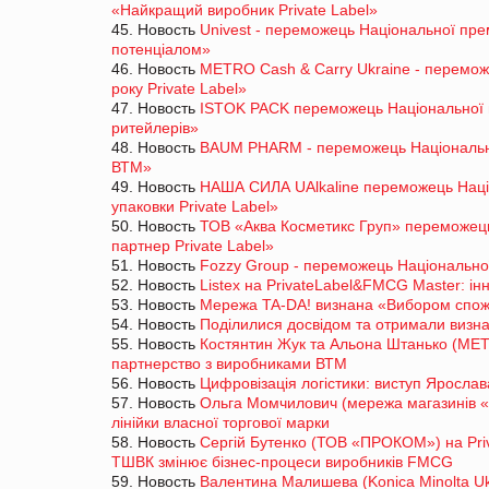
«Найкращий виробник Private Label»
45. Новость
Univest - переможець Національної пре
потенціалом»
46. Новость
METRO Cash & Carry Ukraine - перемож
року Private Label»
47. Новость
ISTOK PACK переможець Національної п
ритейлерів»
48. Новость
BAUM PHARM - переможець Національно
ВТМ»
49. Новость
НАША СИЛА UAlkaline переможець Наці
упаковки Private Label»
50. Новость
ТОВ «Аква Косметикс Груп» переможець
партнер Private Label»
51. Новость
Fozzy Group - переможець Національно
52. Новость
Listex на PrivateLabel&FMCG Master: інн
53. Новость
Мережа TA-DA! визнана «Вибором спожи
54. Новость
Поділилися досвідом та отримали визн
55. Новость
Костянтин Жук та Альона Штанько (MET
партнерство з виробниками ВТМ
56. Новость
Цифровізація логістики: виступ Яросла
57. Новость
Ольга Момчилович (мережа магазинів «
лінійки власної торгової марки
58. Новость
Сергій Бутенко (ТОВ «ПРОКОМ») на Pri
ТШВК змінює бізнес-процеси виробників FMCG
59. Новость
Валентина Малишева (Konica Minolta Uk