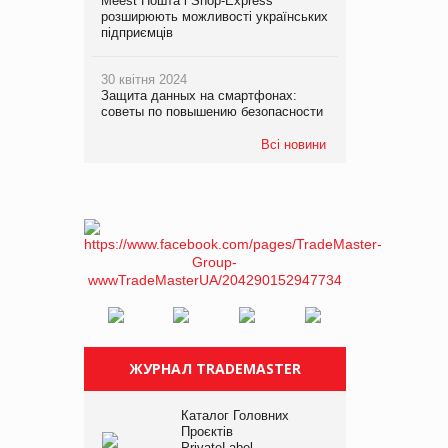
Meest Пошта і Shop-Express
розширюють можливості українських
підприємців
30 квітня 2024
Защита данных на смартфонах:
советы по повышению безопасности
Всі новини
ЖУРНАЛ TRADEMASTER
Каталог Головних
Проєктів
PrivateLabel –