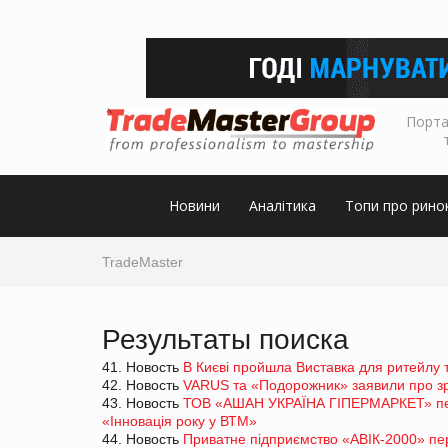
Порта
Новини
Аналітика
Топи про рино
TradeMaster
Результаты поиска
41. Новость
В Києві пройшла Виставка для ритейлу 
42. Новость
VARUS та «Подорожник» заявили про зро
43. Новость
ТОВ «АШАН УКРАЇНА ГІПЕРМАРКЕТ» пер
«Інновація року у ВТМ»
44. Новость
Приватне підприємство «АВІК-2000» пе