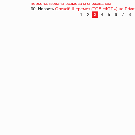
персоналізована розмова із споживачем
60. Новость
Олексій Шеремет (ТОВ «ФТП») на Privat
1
2
3
4
5
6
7
8