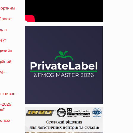
спортним
Проєкт
 для
єкт
дизайн
дійний
ТМ»
фективне
r-2025
вої
огією