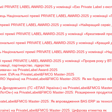
мії PRIVATE LABEL AWARD-2025 у номінації «Еко Private Label з ек
ець Національної премії PRIVATE LABEL AWARD-2025 у номінації «
ремії PRIVATE LABEL AWARD-2025 у номінації «Найкращий сервіс
ї премії PRIVATE LABEL AWARD-2025 у номінації «Креативний про
ональної премії PRIVATE LABEL AWARD-2025 у номінації «Кращий 
 Національної премії PRIVATE LABEL AWARD-2025 у номінації «На
ї премії PRIVATE LABEL AWARD-2025 у номінації «Прорив року у В
овації, партнерство, лідерство
вача» на PrivateLabel Award-2025
ання: EVA на PrivateLabel&FMCG Master-2025
RO Україна) на PrivateLabel&FMCG Master-2025: Як ми будуємо е
ва Дроздовського (ГС «ЕПАЛ Україна») на PrivateLabel&FMCG Maste
ЛотОк») на PrivateLabel&FMCG Master-2025: Розширення продукто
vateLabel&FMCG Master-2025: Як впровадження BAS ERP за технол
raine) на PrivateLabel&FMCG Master-2025: Цифрова етикетка як