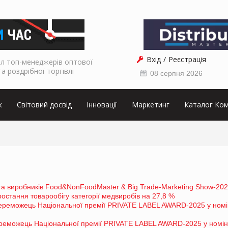
Вхід
Реєстрація
л топ-менеджерів оптової
та роздрібної торгівлі
08 серпня 2026
к
Світовий досвід
Інновації
Маркетинг
Каталог Ком
та виробників Food&NonFoodMaster & Big Trade-Marketing Show-20
стання товарообігу категорії медвиробів на 27,8 %
еможець Національної премії PRIVATE LABEL AWARD-2025 у номін
реможець Національної премії PRIVATE LABEL AWARD-2025 у номін