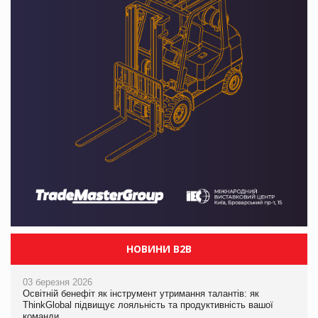
НОВИНИ B2B
03 березня 2026
Освітній бенефіт як інструмент утримання талантів: як
ThinkGlobal підвищує лояльність та продуктивність вашої
команди