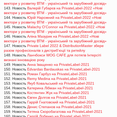
вектори у розвитку ВТМ - український та зарубіжний досвід»
143. Новость
Валерій Губарєв на PrivateLabel-2022 «Нові
вектори у розвитку ВТМ - український та зарубіжний досвід»
144. Новость
Юрій Нарожний на PrivateLabel-2022 «Нові
вектори у розвитку ВТМ - український та зарубіжний досвід»
145. Новость
Malachy O’Connor на PrivateLabel-2022 «Нові
вектори у розвитку ВТМ - український та зарубіжний досвід»
146. Новость
Аліна Мазурик на PrivateLabel-2022 «Нові
вектори у розвитку ВТМ - український та зарубіжний досвід»
147. Новость
Private Label 2022 & DistributionMaster збере
разом професіоналів з дистриб’юції та ритейлу
148. Новость
Ланчбокси WOG CAFE для потягів Інтерсіті
визнані інновацією року
149. Новость
Анна Іващенко на PrivateLabel-2021
150. Новость
Edvardas Bardauskas на PrivateLabel-2021
151. Новость
Роман Гарбуз на PrivateLabel-2021
152. Новость
Remy Medina на PrivateLabel-2021
153. Новость
Якуб Ковальський на PrivateLabel-2021
154. Новость
Катерина Лібман на PrivateLabel-2021
155. Новость
Костянтин Жук на PrivateLabel-2021
156. Новость
Євген Долгов на PrivateLabel-2021
157. Новость
Гаррій Гнатовский на PrivateLabel-2021
158. Новость
Денис Степанов на PrivateLabel-2021
159. Новость
Тетяна Скоробагатова на PrivateLabel-2021
160. Новость
Сергій Лобенко на PrivateLabel-2021