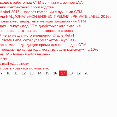
дходе к работе над СТМ в Линии магазинов EVA
ниц контрактного производства
eLabel-2016» назовет компании с лучшими СТМ
ители НАЦИОНАЛЬНОЙ БИЗНЕС-ПРЕМИИ «PRIVATE LABEL-2016»
ьзовать нестандартные методы продвижения СТМ
нах - выпуск под СТМ диабетического питания
селлеры – это товары постоянного спроса
 из-за неудачного внедрения Oracle Retail
Private Label сети супермаркетов «Фуршет»
йчас самое подходящее время для перехода к СТМ
: продажи до конца года могут вырасти максимум на 10%
од ТМ «Ашан» и «Кожен день»
газин
t-mall «Дарынок»
которые нравятся покупателю
9
10
11
12
13
14
15
16
17
18
19
20