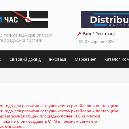
Вхід
Реєстрація
л топ-менеджерів оптової
та роздрібної торгівлі
07 серпня 2026
к
Світовий досвід
Інновації
Маркетинг
Каталог Ком
еи года для развития сотрудничества ритейлера и поставщика
еи года для развития сотрудничества ритейлера и поставщика
ых магазинов общей площадью более 700 кв метров
пока не стоит создавать СТМ в премиум-сегменте
ых магазинов