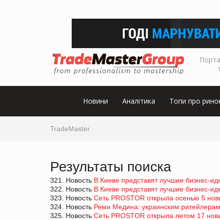
Порта
Новини
Аналітика
Топи про рино
TradeMaster
Результаты поиска
321. Новость
В Киеве представят лучшие бизнес-ид
322. Новость
В Киеве представят лучшие бизнес-ид
323. Новость
Cеть PROSTOR открыла осенью 5 нов
324. Новость
Реми Медина: украинским ритейлерам 
325. Новость
Сеть PROSTOR открыла летом 17 нов