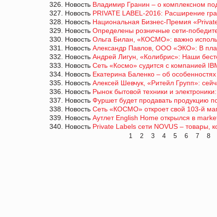
326. Новость
Владимир Гранин – о комплексном по
327. Новость
PRIVATE LABEL-2016: Расширение гра
328. Новость
Национальная Бизнес-Премия «Privat
329. Новость
Определены розничные сети-побед
330. Новость
Ольга Билан, «КОСМО»: важно испол
331. Новость
Александр Павлов, ООО «ЭКО»: В пла
332. Новость
Андрей Лигун, «Колибрис»: Наши бест
333. Новость
Сеть «Космо» судится с компанией IBM
334. Новость
Екатерина Баленко – об особенностях 
335. Новость
Алексей Шевчук, «Ритейл Групп»: се
336. Новость
Рынок бытовой техники и электроники
337. Новость
Фуршет будет продавать продукцию п
338. Новость
Сеть «КОСМО» откроет свой 103-й ма
339. Новость
Аутлет English Home открылся в marke
340. Новость
Private Labels сети NOVUS – товары, 
1
2
3
4
5
6
7
8