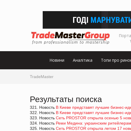
Порта
Новини
Аналітика
Топи про рино
TradeMaster
Результаты поиска
321. Новость
В Киеве представят лучшие бизнес-ид
322. Новость
В Киеве представят лучшие бизнес-ид
323. Новость
Cеть PROSTOR открыла осенью 5 нов
324. Новость
Реми Медина: украинским ритейлерам 
325. Новость
Сеть PROSTOR открыла летом 17 нов