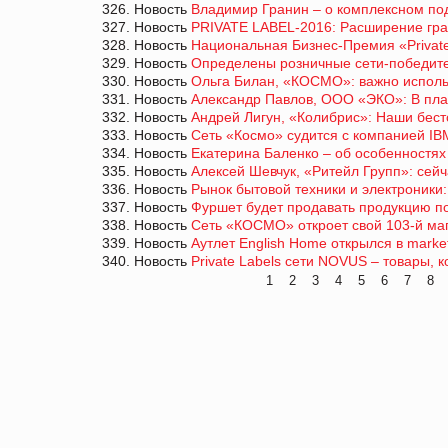
326. Новость
Владимир Гранин – о комплексном по
327. Новость
PRIVATE LABEL-2016: Расширение гра
328. Новость
Национальная Бизнес-Премия «Privat
329. Новость
Определены розничные сети-побед
330. Новость
Ольга Билан, «КОСМО»: важно испол
331. Новость
Александр Павлов, ООО «ЭКО»: В пла
332. Новость
Андрей Лигун, «Колибрис»: Наши бест
333. Новость
Сеть «Космо» судится с компанией IBM
334. Новость
Екатерина Баленко – об особенностях 
335. Новость
Алексей Шевчук, «Ритейл Групп»: се
336. Новость
Рынок бытовой техники и электроники
337. Новость
Фуршет будет продавать продукцию п
338. Новость
Сеть «КОСМО» откроет свой 103-й ма
339. Новость
Аутлет English Home открылся в marke
340. Новость
Private Labels сети NOVUS – товары, 
1
2
3
4
5
6
7
8