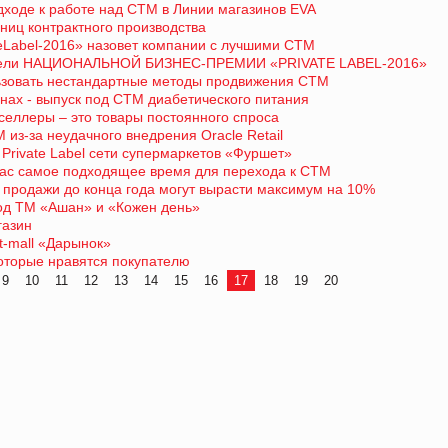
дходе к работе над СТМ в Линии магазинов EVA
ниц контрактного производства
eLabel-2016» назовет компании с лучшими СТМ
ители НАЦИОНАЛЬНОЙ БИЗНЕС-ПРЕМИИ «PRIVATE LABEL-2016»
ьзовать нестандартные методы продвижения СТМ
нах - выпуск под СТМ диабетического питания
селлеры – это товары постоянного спроса
 из-за неудачного внедрения Oracle Retail
Private Label сети супермаркетов «Фуршет»
йчас самое подходящее время для перехода к СТМ
: продажи до конца года могут вырасти максимум на 10%
од ТМ «Ашан» и «Кожен день»
газин
t-mall «Дарынок»
которые нравятся покупателю
9
10
11
12
13
14
15
16
17
18
19
20