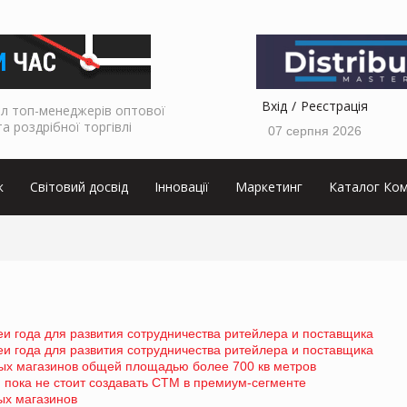
Вхід
Реєстрація
л топ-менеджерів оптової
та роздрібної торгівлі
07 серпня 2026
к
Світовий досвід
Інновації
Маркетинг
Каталог Ком
еи года для развития сотрудничества ритейлера и поставщика
еи года для развития сотрудничества ритейлера и поставщика
ых магазинов общей площадью более 700 кв метров
пока не стоит создавать СТМ в премиум-сегменте
ых магазинов