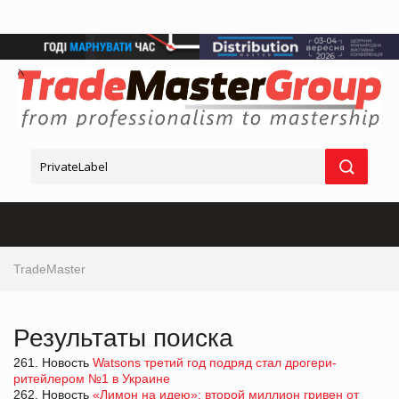
TradeMaster
Результаты поиска
261. Новость
Watsons третий год подряд стал дрогери-
ритейлером №1 в Украине
262. Новость
«Лимон на идею»: второй миллион гривен от