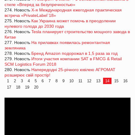
стиле «Вперед за безупречностью»
274. Новость
Х-я Международная ежегодная практическая
встреча «PrivateLabel`18»
275. Новость
Как Украина может помочь в преодолении
нулевого голода до 2030 года
276. Новость
Tesla планирует строительство мощного завода в
Китае
277. Новость
На прилавках появилась ремонтантная
земляника
278. Новость
Бренд Amazon подорожал в 1,5 раза за год
279. Новость
Итоги участия компании SAT в FMCG & Retail
SCM Logistics Forum 2018
280. Новость
Напередодні 25-річного ювілею АГРОМАТ
розширює свій простір!
1
2
3
4
5
6
7
8
9
10
11
12
13
14
15
16
17
18
19
20