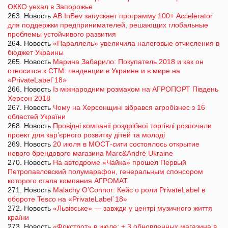
ОККО уехал в Запорожье
263. Новость
AB InBev запускает программу 100+ Accelerator
для поддержки предпринимателей, решающих глобальные
проблемы устойчивого развития
264. Новость
«Параллель» увеличила налоговые отчисления в
бюджет Украины
265. Новость
Марина Забарило: Покупатель 2018 и как он
относится к СТМ: тенденции в Украине и в мире на
«PrivateLabel`18»
266. Новость
Із міжнародним розмахом на АГРОПОРТ Південь
Херсон 2018
267. Новость
Чому на Херсонщині зібрався агробізнес з 16
областей України
268. Новость
Провідні компанії роздрібної торгівлі розпочали
проект для кар’єрного розвитку дітей та молоді
269. Новость
20 июля в МОСТ-сити состоялось открытие
нового брендового магазина Marc&André Ukraine
270. Новость
На автодроме «Чайка» прошел Первый
Петропавловский полумарафон, генеральным спонсором
которого стала компания АГРОМАТ.
271. Новость
Malachy O’Connor: Кейс о роли PrivateLabel в
обороте Tesco на «PrivateLabel`18»
272. Новость
«Львівське» ― завжди у центрі музичного життя
країни
273. Новость
«Фокстрот» в июле: + 3 обновленных магазина в