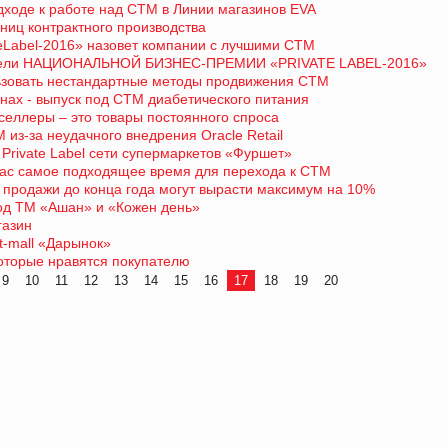
дходе к работе над СТМ в Линии магазинов EVA
ниц контрактного производства
eLabel-2016» назовет компании с лучшими СТМ
ители НАЦИОНАЛЬНОЙ БИЗНЕС-ПРЕМИИ «PRIVATE LABEL-2016»
ьзовать нестандартные методы продвижения СТМ
нах - выпуск под СТМ диабетического питания
селлеры – это товары постоянного спроса
 из-за неудачного внедрения Oracle Retail
Private Label сети супермаркетов «Фуршет»
йчас самое подходящее время для перехода к СТМ
: продажи до конца года могут вырасти максимум на 10%
од ТМ «Ашан» и «Кожен день»
газин
t-mall «Дарынок»
которые нравятся покупателю
9
10
11
12
13
14
15
16
17
18
19
20