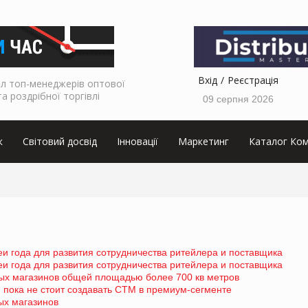
Вхід
Реєстрація
л топ-менеджерів оптової
та роздрібної торгівлі
09 серпня 2026
к
Світовий досвід
Інновації
Маркетинг
Каталог Ком
еи года для развития сотрудничества ритейлера и поставщика
еи года для развития сотрудничества ритейлера и поставщика
ых магазинов общей площадью более 700 кв метров
пока не стоит создавать СТМ в премиум-сегменте
ых магазинов