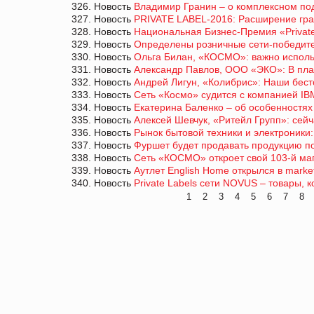
326. Новость
Владимир Гранин – о комплексном по
327. Новость
PRIVATE LABEL-2016: Расширение гра
328. Новость
Национальная Бизнес-Премия «Privat
329. Новость
Определены розничные сети-побед
330. Новость
Ольга Билан, «КОСМО»: важно испол
331. Новость
Александр Павлов, ООО «ЭКО»: В пла
332. Новость
Андрей Лигун, «Колибрис»: Наши бест
333. Новость
Сеть «Космо» судится с компанией IBM
334. Новость
Екатерина Баленко – об особенностях 
335. Новость
Алексей Шевчук, «Ритейл Групп»: се
336. Новость
Рынок бытовой техники и электроники
337. Новость
Фуршет будет продавать продукцию п
338. Новость
Сеть «КОСМО» откроет свой 103-й ма
339. Новость
Аутлет English Home открылся в marke
340. Новость
Private Labels сети NOVUS – товары, 
1
2
3
4
5
6
7
8