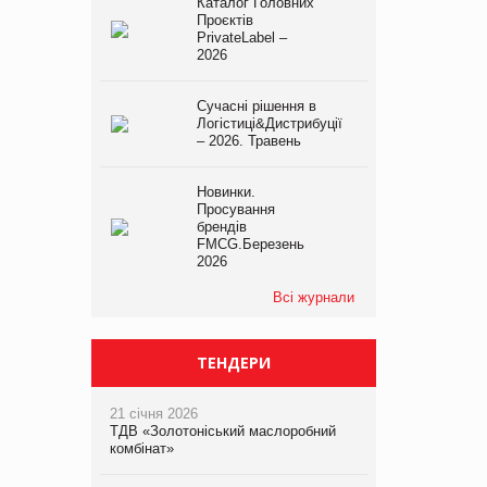
Каталог Головних
Проєктів
PrivateLabel –
2026
Сучасні рішення в
Логістиці&Дистрибуції
– 2026. Травень
Новинки.
Просування
брендів
FMCG.Березень
2026
Всі журнали
ТЕНДЕРИ
21 січня 2026
ТДВ «Золотоніський маслоробний
комбінат»