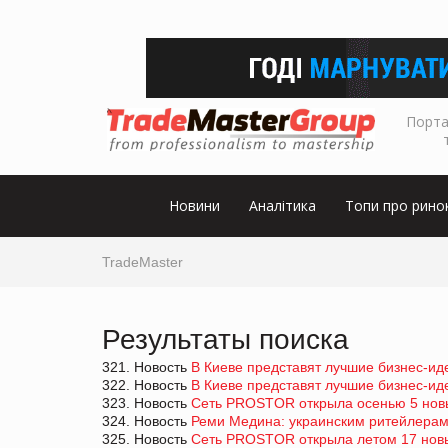
Порта
Новини
Аналітика
Топи про рино
TradeMaster
Результаты поиска
321. Новость
В Киеве представят лучшие бизнес-ид
322. Новость
В Киеве представят лучшие бизнес-ид
323. Новость
Cеть PROSTOR открыла осенью 5 нов
324. Новость
Реми Медина: украинским ритейлерам 
325. Новость
Сеть PROSTOR открыла летом 17 нов