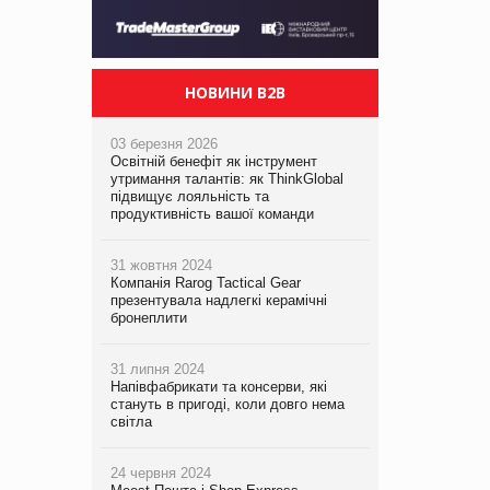
НОВИНИ B2B
03 березня 2026
Освітній бенефіт як інструмент
утримання талантів: як ThinkGlobal
підвищує лояльність та
продуктивність вашої команди
31 жовтня 2024
Компанія Rarog Tactical Gear
презентувала надлегкі керамічні
бронеплити
31 липня 2024
Напівфабрикати та консерви, які
стануть в пригоді, коли довго нема
світла
24 червня 2024