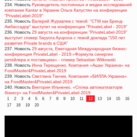
234. Новость
Руководитель постоянных и медиа исследований
компании Kantar в Украине Ольга Капустян на конференции
"PrivateLabel-2019"
235. Новость
Валерий Журавлев с темой: "СТМ как Бренд-
Амбассадор" выступит на конференции "PrivateLabel - 2019"
236. Новость
29 августа на конференции "PrivateLabel-2019"
выступит спикер Sayyora Ayupova с темой доклада "150 лет
развития Private brands в США"
237. Новость
29 августа, Ежегодная Международная бизнес-
конференция PrivateLabel - 2019:«Формула синергии
ритейлера и поставщика» - спикер Sebastian Witkowski
238. Новость
Инна Терещенко, Компания «Ашан Украина» на
FoodMaster&PrivateLabel-2019
239. Новость
Светлана Танчик, Компания «БИЛЛА-Украина»
на FoodMaster&PrivateLabel-2019
240. Новость
Виктория Ильченко, «Спілка автоматизаторів
бізнесу» на FoodMaster&PrivateLabel-2019
1
2
3
4
5
6
7
8
9
10
11
12
13
14
15
16
17
18
19
20