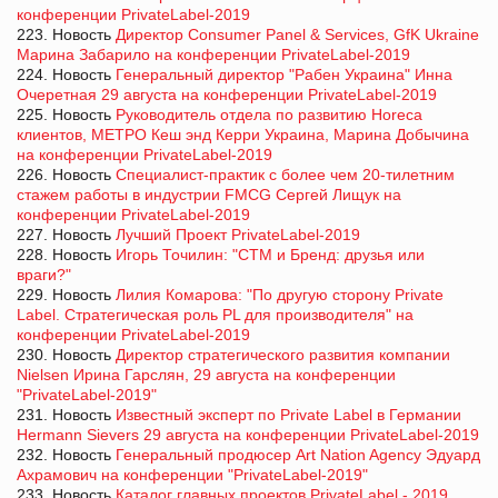
конференции PrivateLabel-2019
223. Новость
Директор Consumer Panel & Services, GfK Ukraine
Марина Забарило на конференции PrivateLabel-2019
224. Новость
Генеральный директор "Рабен Украина" Инна
Очеретная 29 августа на конференции PrivateLabel-2019
225. Новость
Руководитель отдела по развитию Horeca
клиентов, МЕТРО Кеш энд Керри Украина, Марина Добычина
на конференции PrivateLabel-2019
226. Новость
Специалист-практик с более чем 20-тилетним
стажем работы в индустрии FMCG Сергей Лищук на
конференции PrivateLabel-2019
227. Новость
Лучший Проект PrivateLabel-2019
228. Новость
Игорь Точилин: "СТМ и Бренд: друзья или
враги?"
229. Новость
Лилия Комарова: "По другую сторону Private
Label. Стратегическая роль PL для производителя" на
конференции PrivateLabel-2019
230. Новость
Директор стратегического развития компании
Nielsen Ирина Гарслян, 29 августа на конференции
"PrivateLabel-2019"
231. Новость
Известный эксперт по Private Label в Германии
Hermann Sievers 29 августа на конференции PrivateLabel-2019
232. Новость
Генеральный продюсер Art Nation Agency Эдуард
Ахрамович на конференции "PrivateLabel-2019"
233. Новость
Каталог главных проектов PrivateLabel - 2019