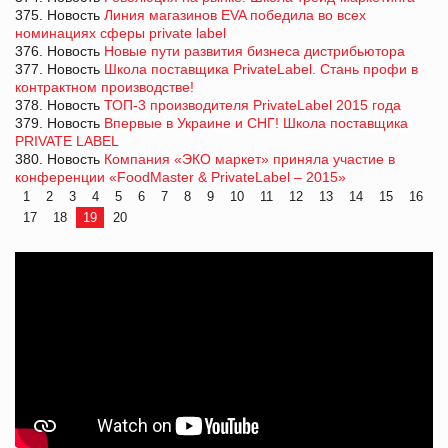
375. Новость
Линия магазинов EVA победила во всех
номинациях сферы private label
376. Новость
Новые пути развития бизнеса дистрибьютора
377. Новость
Школа поставщика PrivateLabel. Стань профи в
контрактном производстве!
378. Новость
ТОП-3 производителя PrivateLabel 2015 года
379. Новость
Впервые в Украине и СНГ! Школа поставщика
PRIVATE LABEL
380. Новость
Компания «ЭКО маркет» приняла участие в
конференции «FoodMaster & PrivateLabel – 2015»
1
2
3
4
5
6
7
8
9
10
11
12
13
14
15
16
17
18
19
20