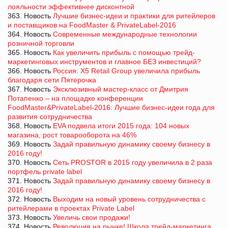
лояльности эффективнее дисконтной
363. Новость
Лучшие бизнес-идеи и практики для ритейлеров
и поставщиков на FoodMaster & PrivateLabel-2016
364. Новость
Современные международные технологии
розничной торговли
365. Новость
Как увеличить прибыль с помощью трейд-
маркетинговых инструментов и главное БЕЗ инвестиций?
366. Новость
Россия: X5 Retail Group увеличила прибыль
благодаря сети Пятерочка
367. Новость
Эксклюзивный мастер-класс от Дмитрия
Потапенко – на площадке конференции
FoodMaster&PrivateLabel-2016: Лучшие бизнес-идеи года для
развития сотрудничества
368. Новость
EVA подвела итоги 2015 года: 104 новых
магазина, рост товарооборота на 46%
369. Новость
Задай правильную динамику своему бизнесу в
2016 году!
370. Новость
Сеть PROSTOR в 2015 году увеличила в 2 раза
портфель private label
371. Новость
Задай правильную динамику своему бизнесу в
2016 году!
372. Новость
Выходим на новый уровень сотрудничества с
ритейлерами в проектах Private Label
373. Новость
Увеличь свои продажи!
374. Новость
Революция на рынке! Школа трейд-маркетинга