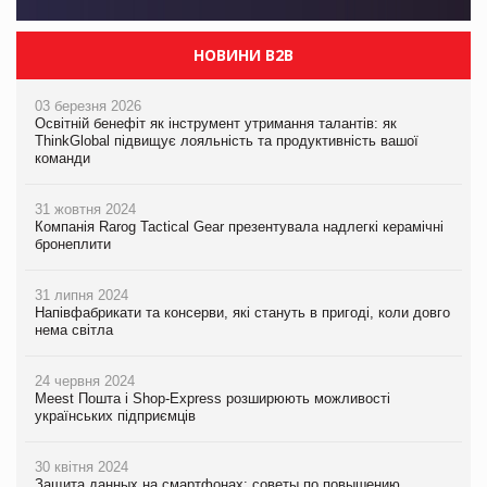
НОВИНИ B2B
03 березня 2026
Освітній бенефіт як інструмент утримання талантів: як
ThinkGlobal підвищує лояльність та продуктивність вашої
команди
31 жовтня 2024
Компанія Rarog Tactical Gear презентувала надлегкі керамічні
бронеплити
31 липня 2024
Напівфабрикати та консерви, які стануть в пригоді, коли довго
нема світла
24 червня 2024
Meest Пошта і Shop-Express розширюють можливості
українських підприємців
30 квітня 2024
Защита данных на смартфонах: советы по повышению