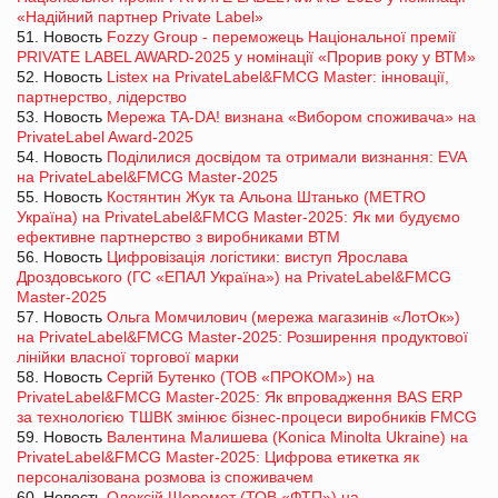
«Надійний партнер Private Label»
51. Новость
Fozzy Group - переможець Національної премії
PRIVATE LABEL AWARD-2025 у номінації «Прорив року у ВТМ»
52. Новость
Listex на PrivateLabel&FMCG Master: інновації,
партнерство, лідерство
53. Новость
Мережа TA-DA! визнана «Вибором споживача» на
PrivateLabel Award-2025
54. Новость
Поділилися досвідом та отримали визнання: EVA
на PrivateLabel&FMCG Master-2025
55. Новость
Костянтин Жук та Альона Штанько (METRO
Україна) на PrivateLabel&FMCG Master-2025: Як ми будуємо
ефективне партнерство з виробниками ВТМ
56. Новость
Цифровізація логістики: виступ Ярослава
Дроздовського (ГС «ЕПАЛ Україна») на PrivateLabel&FMCG
Master-2025
57. Новость
Ольга Момчилович (мережа магазинів «ЛотОк»)
на PrivateLabel&FMCG Master-2025: Розширення продуктової
лінійки власної торгової марки
58. Новость
Сергій Бутенко (ТОВ «ПРОКОМ») на
PrivateLabel&FMCG Master-2025: Як впровадження BAS ERP
за технологією ТШВК змінює бізнес-процеси виробників FMCG
59. Новость
Валентина Малишева (Konica Minolta Ukraine) на
PrivateLabel&FMCG Master-2025: Цифрова етикетка як
персоналізована розмова із споживачем
60. Новость
Олексій Шеремет (ТОВ «ФТП») на