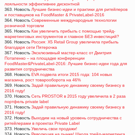
лояльности эффективнее дисконтной
363. Новость
Лучшие бизнес-идеи и практики для ритейлеров
и поставщиков на FoodMaster & PrivateLabel-2016
364. Новость
Современные международные технологии
розничной торговли
365. Новость
Как увеличить прибыль с помощью трейд-
маркетинговых инструментов и главное БЕЗ инвестиций?
366. Новость
Россия: X5 Retail Group увеличила прибыль
благодаря сети Пятерочка
367. Новость
Эксклюзивный мастер-класс от Дмитрия
Потапенко – на площадке конференции
FoodMaster&PrivateLabel-2016: Лучшие бизнес-идеи года для
развития сотрудничества
368. Новость
EVA подвела итоги 2015 года: 104 новых
магазина, рост товарооборота на 46%
369. Новость
Задай правильную динамику своему бизнесу в
2016 году!
370. Новость
Сеть PROSTOR в 2015 году увеличила в 2 раза
портфель private label
371. Новость
Задай правильную динамику своему бизнесу в
2016 году!
372. Новость
Выходим на новый уровень сотрудничества с
ритейлерами в проектах Private Label
373. Новость
Увеличь свои продажи!
374. Новость
Революция на рынке! Школа трейд-маркетинга