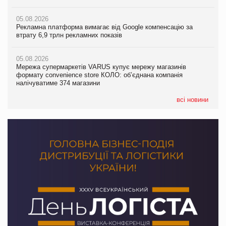
новинки від ТМ ТОКЕРИ
05.08.2026
05.08.2026
Рекламна платформа вимагає від Google компенсацію за
05.08.2026
Рекламна платформа вимагає від Google компенсацію за
втрату 6,9 трлн рекламних показів
Сергій Лісунов про заморожені хлібобулочні вироби на
втрату 6,9 трлн рекламних показів
PrivateLabel&FMCG Master 2026
05.08.2026
05.08.2026
Мережа супермаркетів VARUS купує мережу магазинів
04.08.2026
Adidas витратила понад $1 млрд на маркетинг за квартал
формату convenience store КОЛО: об’єднана компанія
Через атаку РФ у Дніпрі пошкоджено склад шоколаду
налічуватиме 374 магазини
Millennium
всі новини