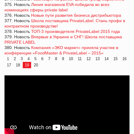
375. Новость
Линия магазинов EVA победила во всех
номинациях сферы private label
376. Новость
Новые пути развития бизнеса дистрибьютора
377. Новость
Школа поставщика PrivateLabel. Стань профи в
контрактном производстве!
378. Новость
ТОП-3 производителя PrivateLabel 2015 года
379. Новость
Впервые в Украине и СНГ! Школа поставщика
PRIVATE LABEL
380. Новость
Компания «ЭКО маркет» приняла участие в
конференции «FoodMaster & PrivateLabel – 2015»
1
2
3
4
5
6
7
8
9
10
11
12
13
14
15
16
17
18
19
20