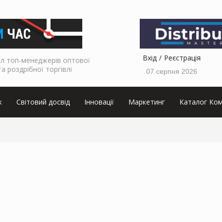
Вхід
Реєстрація
л топ-менеджерів оптової
та роздрібної торгівлі
07 серпня 2026
к
Світовий досвід
Інновації
Маркетинг
Каталог Ком