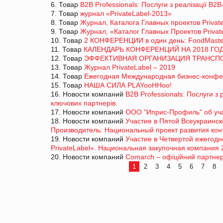
6. Товар
B2B Professionals: Послуги з реалізації В2
7. Товар
журнал «PrivateLabel-2013»
8. Товар
Журнал, Каталога Главных проектов Privat
9. Товар
Журнал, «Каталог Главных Проектов Privat
10. Товар
2 КОНФЕРЕНЦИИ в один день: FoodMaster
11. Товар
КАЛЕНДАРЬ КОНФЕРЕНЦИЙ НА 2018 ГОД
12. Товар
ЭФФЕКТИВНАЯ ОРГАНИЗАЦИЯ ТРАНСПОР
13. Товар
Журнал PrivateLabel – 2019
14. Товар
Ежегодная Международная бизнес-конфер
15. Товар
НАША СИЛА PLAYooHHoo!
16. Новости компаний
B2B Professionals: Послуги з
ключових партнерів.
17. Новости компаний
ООО "Иприс-Профиль" об учас
18. Новости компаний
Участие в Пятой Всеукраинск
Производитель: Национальный проект развития кон
19. Новости компаний
Участие в Четвертой ежегод
PrivateLabel». Национальная закупочная компания 
20. Новости компаний
Comarch – офіційний партнер
1
2
3
4
5
6
7
8