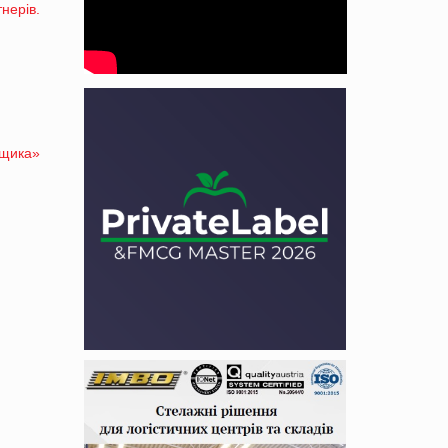
нерів.
вщика»