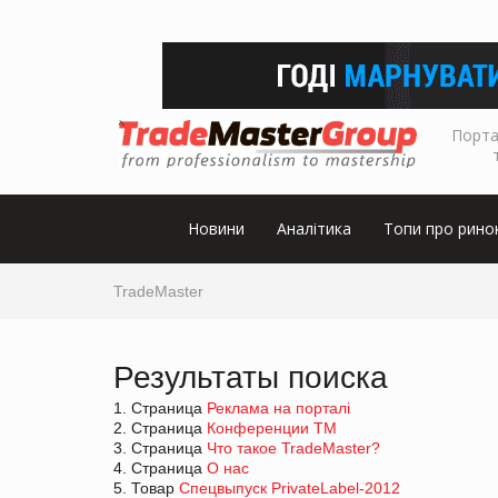
Порта
Новини
Аналітика
Топи про рино
TradeMaster
Результаты поиска
1. Страница
Реклама на порталі
2. Страница
Конференции ТМ
3. Страница
Что такое TradeMaster?
4. Страница
О нас
5. Товар
Спецвыпуск PrivateLabel-2012