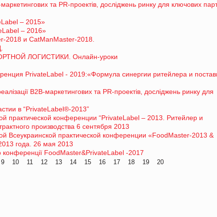
В-маркетингових та PR-проектів, досліджень ринку для ключових парт
eLabel – 2015»
eLabel – 2016»
-2018 и CatManMaster-2018.
.
ТНОЙ ЛОГИСТИКИ. Онлайн-уроки
енция PrivateLabel - 2019:«Формула синергии ритейлера и поста
 реалізації В2В-маркетингових та PR-проектів, досліджень ринку для
тии в “PrivateLabel®-2013”
ой практической конференции “PrivateLabel – 2013. Ритейлер и
трактного производства 6 сентября 2013
ной Всеукраинской практической конференции «FoodMaster-2013 &
2013 года. 26 мая 2013
 конференції FoodMaster&PrivateLabel -2017
9
10
11
12
13
14
15
16
17
18
19
20