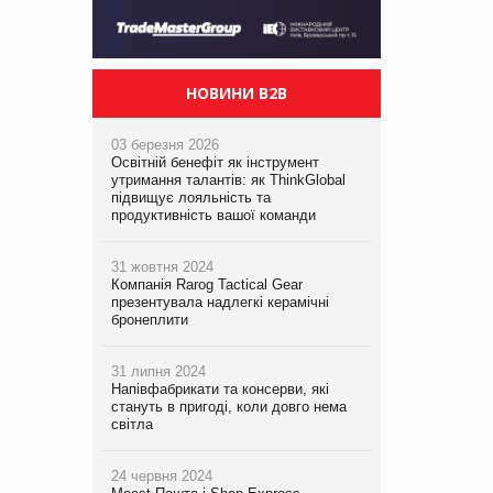
НОВИНИ B2B
03 березня 2026
Освітній бенефіт як інструмент
утримання талантів: як ThinkGlobal
підвищує лояльність та
продуктивність вашої команди
31 жовтня 2024
Компанія Rarog Tactical Gear
презентувала надлегкі керамічні
бронеплити
31 липня 2024
Напівфабрикати та консерви, які
стануть в пригоді, коли довго нема
світла
24 червня 2024