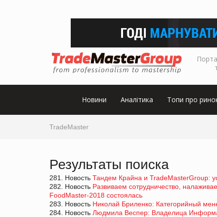
Порта
Новини
Аналітика
Топи про рино
TradeMaster
Результаты поиска
281. Новость
Тандем Крайна и TradeMasterGroup: ус
282. Новость
Развиваем сотрудничество, налажива
FoodMaster-2018 состоялась
283. Новость
Николай Бриленко: Категорийный мене
284. Новость
Людмила Веспер: Владелица Информац