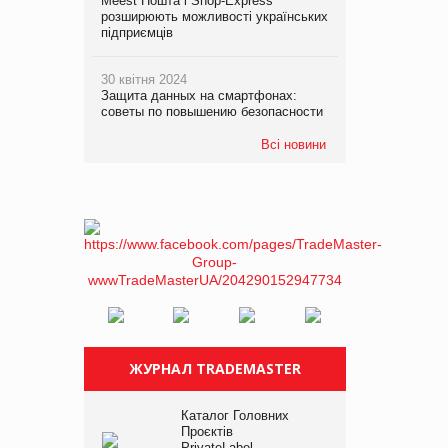
Meest Пошта і Shop-Express
розширюють можливості українських
підприємців
30 квітня 2024
Защита данных на смартфонах:
советы по повышению безопасности
Всі новини
ЖУРНАЛ TRADEMASTER
Каталог Головних
Проєктів
PrivateLabel –