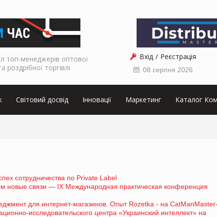
Вхід
Реєстрація
л топ-менеджерів оптової
та роздрібної торгівлі
08 серпня 2026
к
Світовий досвід
Інновації
Маркетинг
Каталог Ком
пех сотрудничества по Private Label
ем новые связи — IX Международная практическая конференция
джмент для интернет-магазинов. Опыт Rozetka - на CatManMaster
ионно-исследовательского центра «Украинский интеллект» на