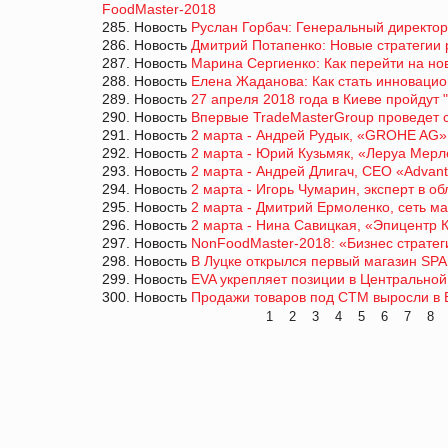
FoodMaster-2018
285. Новость
Руслан Горбач: Генеральный директор
286. Новость
Дмитрий Потапенко: Новые стратегии 
287. Новость
Марина Сергиенко: Как перейти на но
288. Новость
Елена Жаданова: Как стать инновацио
289. Новость
27 апреля 2018 года в Киеве пройдут 
290. Новость
Впервые TradeMasterGroup проведет с
291. Новость
2 марта - Андрей Рудык, «GROHE AG»
292. Новость
2 марта - Юрий Кузьмяк, «Леруа Мер
293. Новость
2 марта - Андрей Длигач, CEO «Advan
294. Новость
2 марта - Игорь Чумарин, эксперт в о
295. Новость
2 марта - Дмитрий Ермоленко, сеть ма
296. Новость
2 марта - Нина Савицкая, «Эпицентр 
297. Новость
NonFoodMaster-2018: «Бизнес стратег
298. Новость
В Луцке открылся первый магазин SP
299. Новость
EVA укрепляет позиции в Центрально
300. Новость
Продажи товаров под СТМ выросли в 
1
2
3
4
5
6
7
8