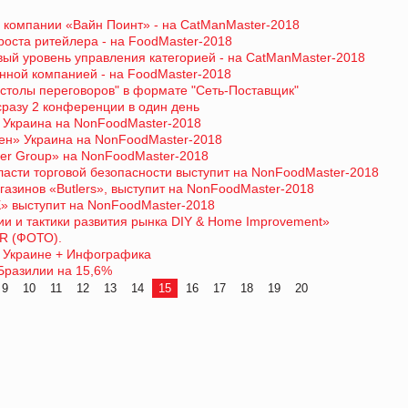
 компании «Вайн Поинт» - на CatManMaster-2018
роста ритейлера - на FoodMaster-2018
вый уровень управления категорией - на CatManMaster-2018
нной компанией - на FoodMaster-2018
"столы переговоров" в формате "Сеть-Поставщик"
разу 2 конференции в один день
 Украина на NonFoodMaster-2018
лен» Украина на NonFoodMaster-2018
ter Group» на NonFoodMaster-2018
бласти торговой безопасности выступит на NonFoodMaster-2018
газинов «Butlers», выступит на NonFoodMaster-2018
К» выступит на NonFoodMaster-2018
ии и тактики развития рынка DIY & Home Improvement»
AR (ФОТО).
й Украине + Инфографика
Бразилии на 15,6%
9
10
11
12
13
14
15
16
17
18
19
20