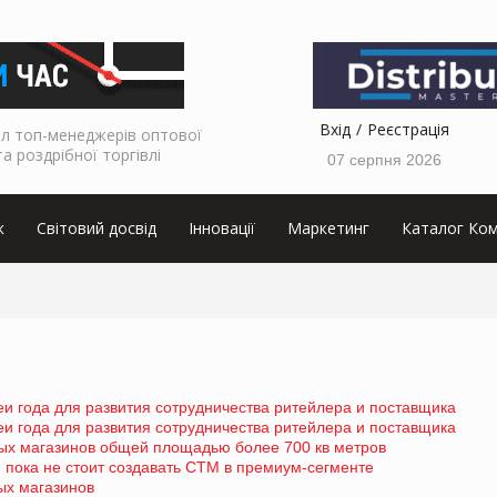
Вхід
Реєстрація
л топ-менеджерів оптової
та роздрібної торгівлі
07 серпня 2026
к
Світовий досвід
Інновації
Маркетинг
Каталог Ком
еи года для развития сотрудничества ритейлера и поставщика
еи года для развития сотрудничества ритейлера и поставщика
ых магазинов общей площадью более 700 кв метров
пока не стоит создавать СТМ в премиум-сегменте
ых магазинов