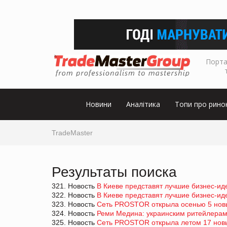
Порта
Новини
Аналітика
Топи про рино
TradeMaster
Результаты поиска
321. Новость
В Киеве представят лучшие бизнес-ид
322. Новость
В Киеве представят лучшие бизнес-ид
323. Новость
Cеть PROSTOR открыла осенью 5 нов
324. Новость
Реми Медина: украинским ритейлерам 
325. Новость
Сеть PROSTOR открыла летом 17 нов