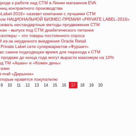
дходе к работе над СТМ в Линии магазинов EVA
ниц контрактного производства
eLabel-2016» назовет компании с лучшими СТМ
ители НАЦИОНАЛЬНОЙ БИЗНЕС-ПРЕМИИ «PRIVATE LABEL-2016»
ьзовать нестандартные методы продвижения СТМ
нах - выпуск под СТМ диабетического питания
селлеры – это товары постоянного спроса
 из-за неудачного внедрения Oracle Retail
Private Label сети супермаркетов «Фуршет»
йчас самое подходящее время для перехода к СТМ
: продажи до конца года могут вырасти максимум на 10%
од ТМ «Ашан» и «Кожен день»
газин
t-mall «Дарынок»
которые нравятся покупателю
9
10
11
12
13
14
15
16
17
18
19
20