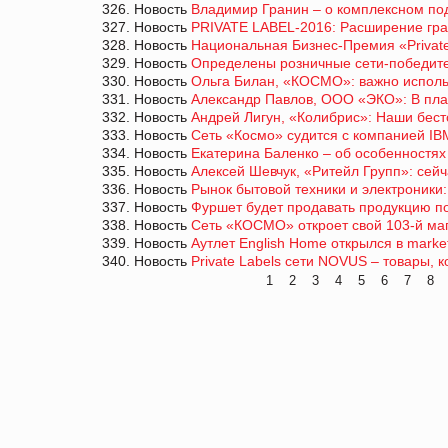
326. Новость
Владимир Гранин – о комплексном по
327. Новость
PRIVATE LABEL-2016: Расширение гра
328. Новость
Национальная Бизнес-Премия «Privat
329. Новость
Определены розничные сети-побед
330. Новость
Ольга Билан, «КОСМО»: важно испол
331. Новость
Александр Павлов, ООО «ЭКО»: В пла
332. Новость
Андрей Лигун, «Колибрис»: Наши бест
333. Новость
Сеть «Космо» судится с компанией IBM
334. Новость
Екатерина Баленко – об особенностях 
335. Новость
Алексей Шевчук, «Ритейл Групп»: се
336. Новость
Рынок бытовой техники и электроники
337. Новость
Фуршет будет продавать продукцию п
338. Новость
Сеть «КОСМО» откроет свой 103-й ма
339. Новость
Аутлет English Home открылся в marke
340. Новость
Private Labels сети NOVUS – товары, 
1
2
3
4
5
6
7
8