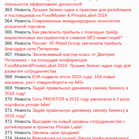
лояльности эффективнее дисконтной
363. Новость
Лучшие бизнес-идеи и практики для ритейлеров
и поставщиков на FoodMaster & PrivateLabel-2016
364. Новость
Современные международные технологии
розничной торговли
365. Новость
Как увеличить прибыль с помощью трейд-
маркетинговых инструментов и главное БЕЗ инвестиций?
366. Новость
Россия: X5 Retail Group увеличила прибыль
благодаря сети Пятерочка
367. Новость
Эксклюзивный мастер-класс от Дмитрия
Потапенко – на площадке конференции
FoodMaster&PrivateLabel-2016: Лучшие бизнес-идеи года для
развития сотрудничества
368. Новость
EVA подвела итоги 2015 года: 104 новых
магазина, рост товарооборота на 46%
369. Новость
Задай правильную динамику своему бизнесу в
2016 году!
370. Новость
Сеть PROSTOR в 2015 году увеличила в 2 раза
портфель private label
371. Новость
Задай правильную динамику своему бизнесу в
2016 году!
372. Новость
Выходим на новый уровень сотрудничества с
ритейлерами в проектах Private Label
373. Новость
Увеличь свои продажи!
374. Новость
Революция на рынке! Школа трейд-маркетинга