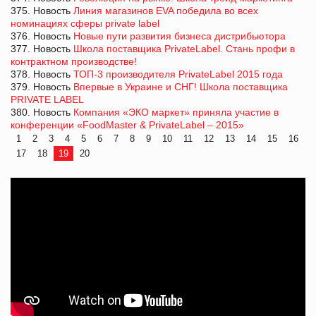
375. Новость
Линия магазинов EVA победила во всех
номинациях сферы private label
376. Новость
Новые пути развития бизнеса дистрибьютора
377. Новость
Школа поставщика PrivateLabel. Стань профи в
контрактном производстве!
378. Новость
ТОП-3 производителя PrivateLabel 2015 года
379. Новость
Впервые в Украине и СНГ! Школа поставщика
PRIVATE LABEL
380. Новость
Компания «ЭКО маркет» приняла участие в
конференции «FoodMaster & PrivateLabel – 2015»
1
2
3
4
5
6
7
8
9
10
11
12
13
14
15
16
17
18
19
20