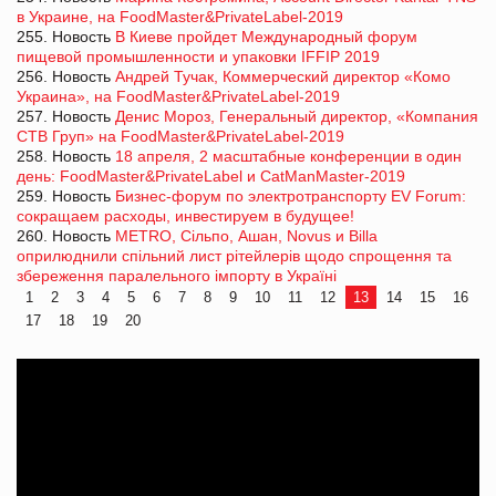
в Украине, на FoodMaster&PrivateLabel-2019
255. Новость
В Киеве пройдет Международный форум
пищевой промышленности и упаковки IFFIP 2019
256. Новость
Андрей Тучак, Коммерческий директор «Комо
Украина», на FoodMaster&PrivateLabel-2019
257. Новость
Денис Мороз, Генеральный директор, «Компания
СТВ Груп» на FoodMaster&PrivateLabel-2019
258. Новость
18 апреля, 2 масштабные конференции в один
день: FoodMaster&PrivateLabel и CatManMaster-2019
259. Новость
Бизнес-форум по электротранспорту EV Forum:
сокращаем расходы, инвестируем в будущее!
260. Новость
METRO, Сiльпо, Ашан, Novus и Billa
оприлюднили спільний лист рітейлерів щодо спрощення та
збереження паралельного імпорту в Україні
1
2
3
4
5
6
7
8
9
10
11
12
13
14
15
16
17
18
19
20