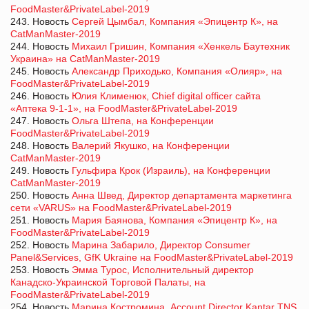
FoodMaster&PrivateLabel-2019
243. Новость
Сергей Цымбал, Компания «Эпицентр К», на
CatManMaster-2019
244. Новость
Михаил Гришин, Компания «Хенкель Баутехник
Украина» на CatManMaster-2019
245. Новость
Александр Приходько, Компания «Олияр», на
FoodMaster&PrivateLabel-2019
246. Новость
Юлия Клименюк, Chief digital officer сайта
«Аптека 9-1-1», на FoodMaster&PrivateLabel-2019
247. Новость
Ольга Штепа, на Конференции
FoodMaster&PrivateLabel-2019
248. Новость
Валерий Якушко, на Конференции
CatManMaster-2019
249. Новость
Гульфира Крок (Израиль), на Конференции
CatManMaster-2019
250. Новость
Анна Швед, Директор департамента маркетинга
сети «VARUS» на FoodMaster&PrivateLabel-2019
251. Новость
Мария Баянова, Компания «Эпицентр К», на
FoodMaster&PrivateLabel-2019
252. Новость
Марина Забарило, Директор Consumer
Panel&Services, GfK Ukraine на FoodMaster&PrivateLabel-2019
253. Новость
Эмма Турос, Исполнительный директор
Канадско-Украинской Торговой Палаты, на
FoodMaster&PrivateLabel-2019
254. Новость
Марина Костромина, Account Director Kantar TNS