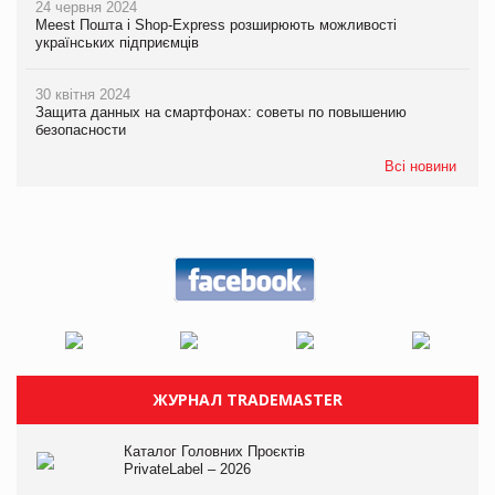
24 червня 2024
Meest Пошта і Shop-Express розширюють можливості
українських підприємців
30 квітня 2024
Защита данных на смартфонах: советы по повышению
безопасности
Всі новини
ЖУРНАЛ TRADEMASTER
Каталог Головних Проєктів
PrivateLabel – 2026