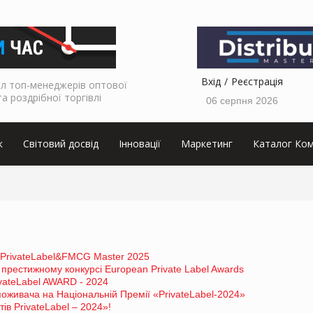
Вхід
Реєстрація
л топ-менеджерів оптової
та роздрібної торгівлі
06 серпня 2026
к
Світовий досвід
Інновації
Маркетинг
Каталог Ком
 PrivateLabel&FMCG Master 2025
 престижному конкурсі European Private Label Awards
vateLabel AWARD - 2024
ивача на Національній Премії «PrivateLabel-2024»
в PrivateLabel – 2024»!