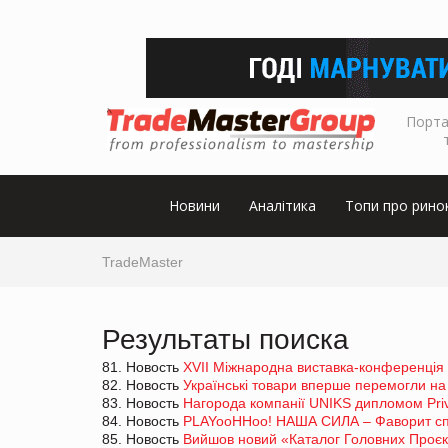
Порта
Новини
Аналітика
Топи про рино
TradeMaster
Результаты поиска
81. Новость
XVІІ Міжнародна виставка-конференція
82. Новость
Українські товари вперше перемогли на
83. Новость
Нагорода компанії UNIKS дипломом Pri
84. Новость
PLAYooHHoo! НАША СИЛА – Фаворит спож
85. Новость
Вийшов новий «Каталог Головних Проєкті