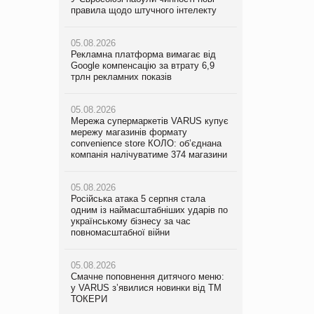
правила щодо штучного інтелекту
мережу магазинів формату
правила щодо штучного інтелекту
convenience store КОЛО: об’єднана
компанія налічуватиме 374 магазини
05.08.2026
05.08.2026
Рекламна платформа вимагає від
Рекламна платформа вимагає від
Google компенсацію за втрату 6,9
05.08.2026
Google компенсацію за втрату 6,9
трлн рекламних показів
Російська атака 5 серпня стала
трлн рекламних показів
одним із наймасштабніших ударів по
українському бізнесу за час
05.08.2026
05.08.2026
повномасштабної війни
Мережа супермаркетів VARUS купує
Adidas витратила понад $1 млрд на
мережу магазинів формату
маркетинг за квартал
convenience store КОЛО: об’єднана
05.08.2026
компанія налічуватиме 374 магазини
Смачне поповнення дитячого меню:
05.08.2026
у VARUS з’явилися новинки від ТМ
Amazon звинуватили у недостовірній
ТОКЕРИ
05.08.2026
рекламі екологічних продуктів
Російська атака 5 серпня стала
одним із наймасштабніших ударів по
05.08.2026
05.08.2026
українському бізнесу за час
Сергій Лісунов про заморожені
AstraZeneca обговорює найбільшу
повномасштабної війни
хлібобулочні вироби на
угоду десятиліття
PrivateLabel&FMCG Master 2026
05.08.2026
Смачне поповнення дитячого меню:
04.08.2026
у VARUS з’явилися новинки від ТМ
Через атаку РФ у Дніпрі пошкоджено
ТОКЕРИ
склад шоколаду Millennium