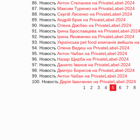
86. Новость
Антон Степанюк на PrivateLabel-2024
87. Новость
Максим Туренко на PrivateLabel-2024
88. Новость
Сергій Лисенко на PrivateLabel-2024
89. Новость
Андрій Брик на PrivateLabel-2024
90. Новость
Олена Дзюбан на PrivateLabel-2024
91. Новость
Ірина Брославцева на PrivateLabel-202
92. Новость
Ірина Яковченко на PrivateLabel-2024
93. Новость
Українська pet food компанія вийшла на
94. Новость
Олена Видиш на PrivateLabel-2024
95. Новость
Антон Чабан на PrivateLabel-2024
96. Новость
Назар Щирба на PrivateLabel-2024
97. Новость
Данило Іванов на PrivateLabel-2024
98. Новость
Дмитро Борисов на PrivateLabel-2024
99. Новость
Антон Чабан на PrivateLabel-2024
100. Новость
Дарія Іванченко на PrivateLabel-2024
1
2
3
4
5
6
7
8